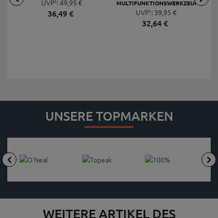
UVP¹:
49,
95
€
MULTIFUNKTIONSWERKZEUG
F
UVP¹:
MINI 20 PRO
39,
95
€
36,
49
€
32,
64
€
UNSERE TOPMARKEN
WEITERE ARTIKEL DES