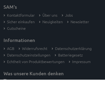
SAM's
Kontaktformular
Über uns
Jobs
Sicher einkaufen
Neuigkeiten
Newsletter
Gutscheine
Informationen
AGB
Widerrufsrecht
Datenschutzerklärung
Datenschutzeinstellungen
Batteriegesetz
Echtheit von Produktbewertungen
Impressum
Was unsere Kunden denken