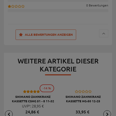
0 Bewertungen
ALLE BEWERTUNGEN ANZEIGEN
WEITERE ARTIKEL DIESER
KATEGORIE
-14 %
1
SHIMANO ZAHNKRANZ
SHIMANO ZAHNKRANZ
KASSETTE CSHG 51 - 8 11-32
KASSETTE HG-50 12-25
KA
ZÄHNE 8-FACH, SILBER
UVP¹:
28,
95
€
ZÄHNE 9-FACH, SILBER
24,
86
€
33,
95
€