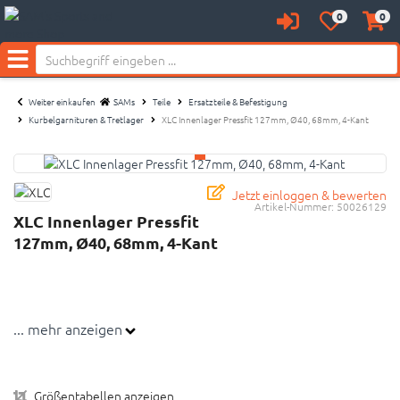
0
0
Anmelden
Merkzettel
Waren
aufklappen
aufkl
Menü
Weiter einkaufen
SAMs
Teile
Ersatzteile & Befestigung
Kurbelgarnituren & Tretlager
XLC Innenlager Pressfit 127mm, Ø40, 68mm, 4-Kant
Jetzt einloggen & bewerten
Artikel-Nummer:
50026129
XLC Innenlager Pressfit
127mm, Ø40, 68mm, 4-Kant
... mehr anzeigen
Größentabellen anzeigen