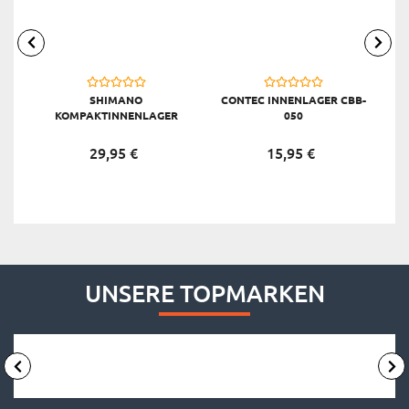
SHIMANO
CONTEC INNENLAGER CBB-
C
KOMPAKTINNENLAGER
050
68/113 MM BB-ES300,
SCHWARZ
29,
95
€
15,
95
€
UNSERE TOPMARKEN