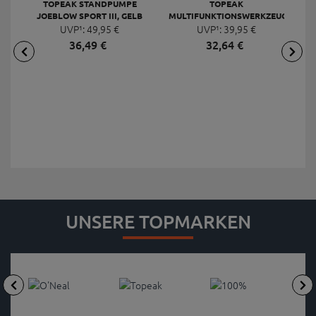
TOPEAK STANDPUMPE
TOPEAK
JOEBLOW SPORT III, GELB
MULTIFUNKTIONSWERKZEUG
F
UVP¹:
49,
95
€
UVP¹:
MINI 20 PRO
39,
95
€
36,
49
€
32,
64
€
UNSERE TOPMARKEN