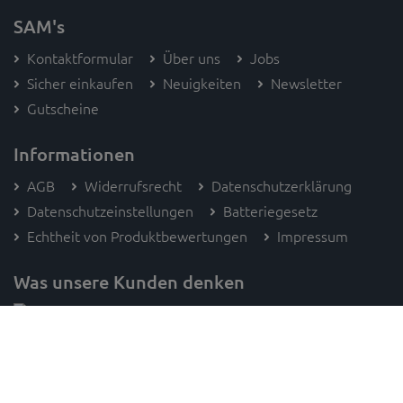
SAM's
Kontaktformular
Über uns
Jobs
Sicher einkaufen
Neuigkeiten
Newsletter
Gutscheine
Informationen
AGB
Widerrufsrecht
Datenschutzerklärung
Datenschutzeinstellungen
Batteriegesetz
Echtheit von Produktbewertungen
Impressum
Was unsere Kunden denken