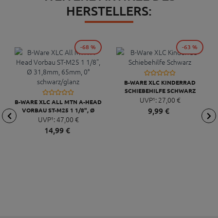
HERSTELLERS:
-68 %
-63 %
B-WARE XLC KINDERRAD
SCHIEBEHILFE SCHWARZ
UVP¹:
27,
00
€
B-WARE XLC ALL MTN A-HEAD
9,
99
€
VORBAU ST-M25 1 1/8", Ø
31,8MM, 65MM, 0°
UVP¹:
47,
00
€
SCHWARZ/GLANZ
14,
99
€