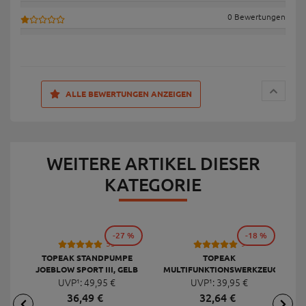
0 Bewertungen
ALLE BEWERTUNGEN ANZEIGEN
WEITERE ARTIKEL DIESER
KATEGORIE
-27 %
-18 %
53
9
TOPEAK STANDPUMPE
TOPEAK
JOEBLOW SPORT III, GELB
MULTIFUNKTIONSWERKZEUG
F
UVP¹:
49,
95
€
UVP¹:
MINI 20 PRO
39,
95
€
36,
49
€
32,
64
€