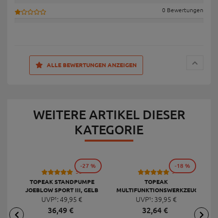
0 Bewertungen
ALLE BEWERTUNGEN ANZEIGEN
WEITERE ARTIKEL DIESER
KATEGORIE
-27 %
-18 %
53
9
TOPEAK STANDPUMPE
TOPEAK
JOEBLOW SPORT III, GELB
MULTIFUNKTIONSWERKZEUG
F
UVP¹:
49,
95
€
UVP¹:
MINI 20 PRO
39,
95
€
36,
49
€
32,
64
€