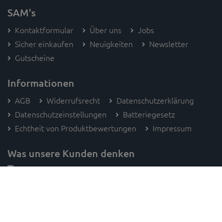
SAM's
Kontaktformular
Über uns
Jobs
Sicher einkaufen
Neuigkeiten
Newsletter
Gutscheine
Informationen
AGB
Widerrufsrecht
Datenschutzerklärung
Datenschutzeinstellungen
Batteriegesetz
Echtheit von Produktbewertungen
Impressum
Was unsere Kunden denken