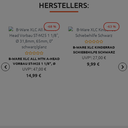
HERSTELLERS:
-68 %
-63 %
B-WARE XLC KINDERRAD
SCHIEBEHILFE SCHWARZ
UVP¹:
27,
00
€
B-WARE XLC ALL MTN A-HEAD
9,
99
€
VORBAU ST-M25 1 1/8", Ø
31,8MM, 65MM, 0°
UVP¹:
47,
00
€
SCHWARZ/GLANZ
14,
99
€