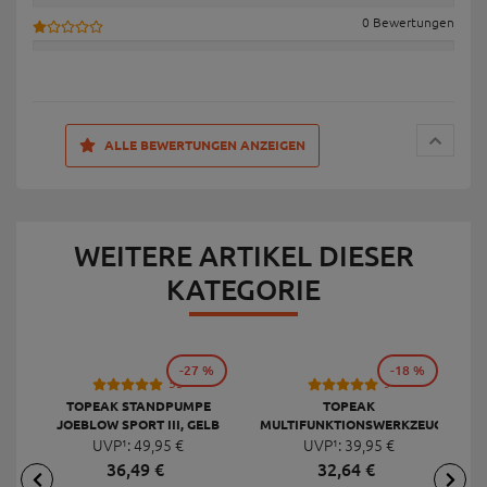
0 Bewertungen
ALLE BEWERTUNGEN ANZEIGEN
WEITERE ARTIKEL DIESER
KATEGORIE
-27 %
-18 %
53
9
TOPEAK STANDPUMPE
TOPEAK
JOEBLOW SPORT III, GELB
MULTIFUNKTIONSWERKZEUG
F
UVP¹:
49,
95
€
UVP¹:
MINI 20 PRO
39,
95
€
36,
49
€
32,
64
€