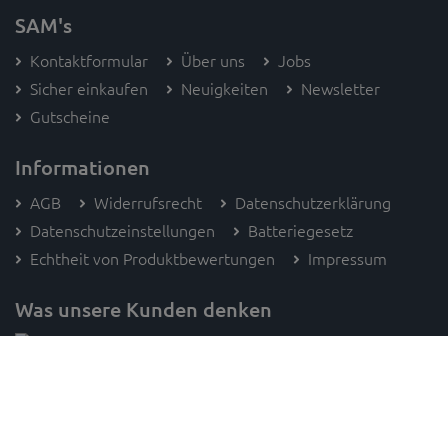
SAM's
Kontaktformular
Über uns
Jobs
Sicher einkaufen
Neuigkeiten
Newsletter
Gutscheine
Informationen
AGB
Widerrufsrecht
Datenschutzerklärung
Datenschutzeinstellungen
Batteriegesetz
Echtheit von Produktbewertungen
Impressum
Was unsere Kunden denken