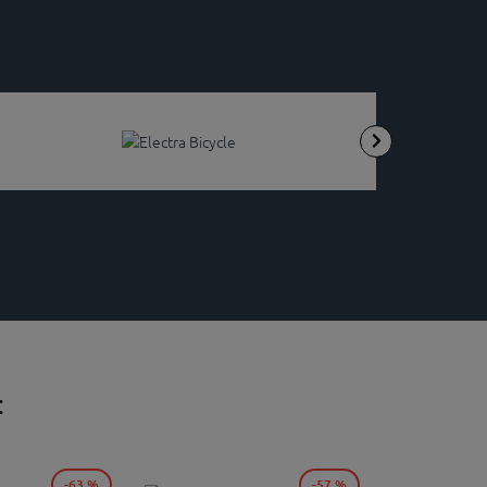
:
-63 %
-57 %