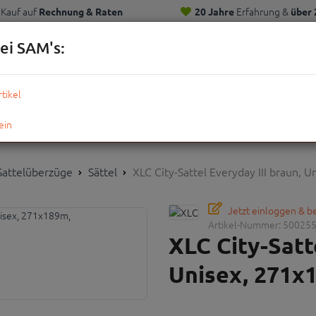
Kauf auf
Erfahrung &
Rechnung & Raten
20 Jahre
über 
Kunden
ei SAM's:
KOMPLETTRÄDER
TEILE
ZUBEHÖR
OUTDOOR
STRE
 Sattelüberzüge
Sättel
XLC City-Sattel Everyday III braun, 
Jetzt einloggen & 
Artikel-Nummer:
50025
XLC City-Satt
Unisex, 271x