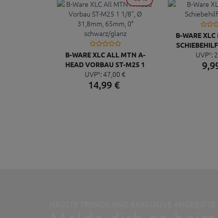
B-WARE XLC
SCHIEBEHIL
UVP¹:
2
B-WARE XLC ALL MTN A-
9,
9
HEAD VORBAU ST-M25 1
UVP¹:
47,
00
€
1/8", Ø 31,8MM, 65MM, 0°
14,
99
€
SCHWARZ/GLANZ
NEUSTE TRENDS UND EXKLUSIVE ANGEBOTE: