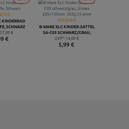
C KINDERRAD
LFE, SCHWARZ
B-WARE XLC KINDER-SATTEL
27,
00
€
SA-C03 SCHWARZ/GRAU,
99
€
UVP¹:
14,
00
€
UNISEX 205X135MM, 303G
5,
99
€
25,4MM