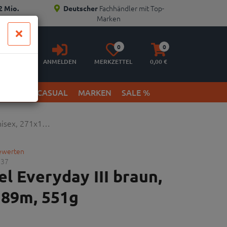
Fachhändler mit Top-
2 Mio.
Deutscher
Marken
Anmelden
Merkzettel
Warenkorb
0
0
aufklappen
aufklappen
ANMELDEN
MERKZETTEL
0,
00
€
ETWEAR & CASUAL
MARKEN
SALE %
Unisex, 271x1…
bewerten
537
el Everyday III braun,
189m, 551g