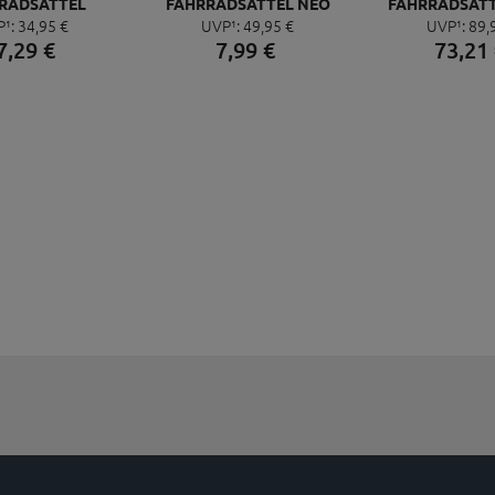
RADSATTEL
FAHRRADSATTEL NEO
FAHRRADSATT
P¹:
34,
95
€
UVP¹:
49,
95
€
UVP¹:
89,
C 2 TS, BRAUN
PACE ZONE
GTC MAX GEL,
7,
29
€
7,
99
€
73,
21