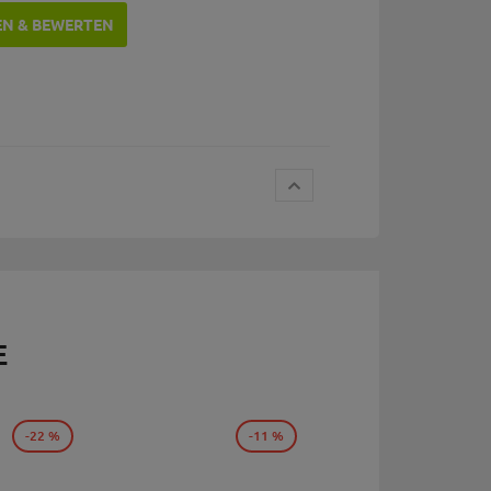
EN & BEWERTEN
E
-22 %
-11 %