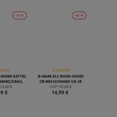
-57 %
-82 %
KINDER-SATTEL
B-WARE XLC ROAD-SHOES
HWARZ/GRAU,
CB-R04 SCHWARZ GR. 38
14,
00
€
UVP¹:
85,
00
€
X135MM, 303G
99
€
14,
99
€
,4MM