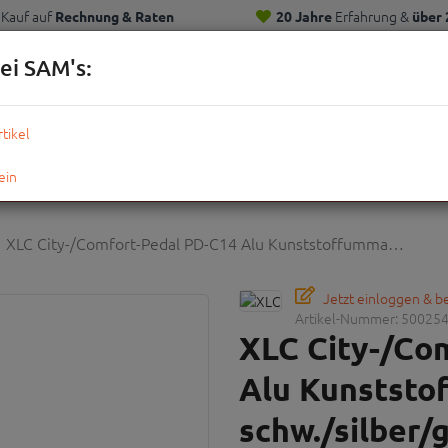
Kauf auf
Erfahrung &
Rechnung & Raten
20 Jahre
über 
Kunden
ei SAM's:
KOMPLETTRÄDER
TEILE
ZUBEHÖR
OUTDOOR
STRE
XLC City-/Comfort-Pedal PD-C14 Alu Kunststoffumma…
Jetzt einloggen & 
Artikel-Nummer:
50025
XLC City-/Co
Alu Kunststo
schw./silber/