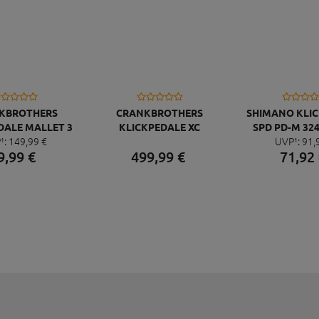
KBROTHERS
CRANKBROTHERS
SHIMANO KLI
DALE MALLET 3
KLICKPEDALE XC
SPD PD-M 324
¹:
149,
99
€
UVP¹:
91,
EGGBEATER 11, GOLD
9,
99
€
499,
99
€
71,
92
SILBER