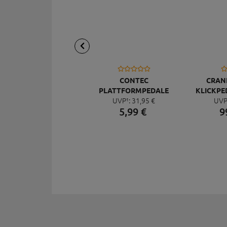
CONTEC
CRAN
PLATTFORMPEDALE
KLICKPE
UVP¹:
31,
95
€
UVP
QUICK NEO DELUXE
5,
99
€
9