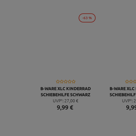
-63 %
B-WARE XLC KINDERRAD
B-WARE XLC
SCHIEBEHILFE SCHWARZ
SCHIEBEHILF
UVP¹:
27,
00
€
UVP¹:
2
9,
99
€
9,
9