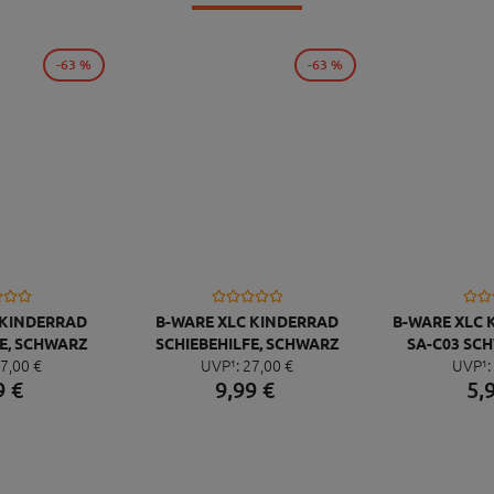
-63 %
-63 %
 KINDERRAD
B-WARE XLC KINDERRAD
B-WARE XLC 
E, SCHWARZ
SCHIEBEHILFE, SCHWARZ
SA-C03 SC
7,
00
€
UVP¹:
27,
00
€
UVP¹:
UNISEX 205
9
€
9,
99
€
5,
25