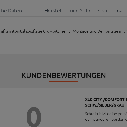
che Daten
Hersteller- und Sicherheitsinformat
äfig mit AntislipAuflage CroMoAchse Für Montage und Demontage mit 
KUNDENBEWERTUNGEN
XLC CITY-/COMFORT
0
SCHW./SILBER/GRAU
Schreib jetzt deine pers
damit anderen bei der 