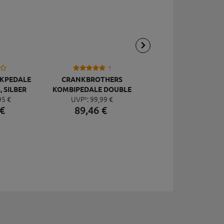
1
CKPEDALE
CRANKBROTHERS
CRANKBROTHER
, SILBER
KOMBIPEDALE DOUBLE
KLICKPEDALE XC
95
€
UVP¹:
99,
99
€
SHOT 2
EGGBEATER 2
€
89,
46
€
99,
99
€