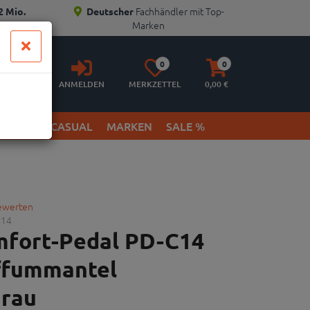
Fachhändler mit Top-
2 Mio.
Deutscher
Marken
Anmelden
Merkzettel
Warenkorb
0
0
aufklappen
aufklappen
ANMELDEN
MERKZETTEL
0,
00
€
ETWEAR & CASUAL
MARKEN
SALE %
bewerten
414
mfort-Pedal PD-C14
ffummantel
grau