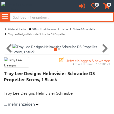
0
0
Anmelden
Merkzettel
Waren
Neu bei SAM's:
aufklappen
aufkl
Menü
Weiter einkaufen
SAMs
Motocross
Helme
Visiere & Ersatzteile
Troy Lee Designs Helmvisier Schraube D3 Propeller…
Jetzt einloggen & bewerten
Artikel-Nummer:
10018079
Troy Lee Designs Helmvisier Schraube D3
Propeller Screw, 1 Stück
Troy Lee Designs Helmvisier Schraube
... mehr anzeigen
D3-Helmschild-Schraube