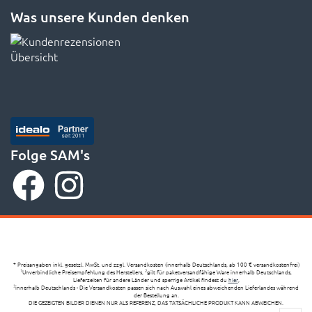
Was unsere Kunden denken
Folge SAM's
* Preisangaben inkl. gesetzl. MwSt. und zzgl. Versandkosten (innerhalb Deutschlands, ab 100 € versandkostenfrei)
Unverbindliche Preisempfehlung des Herstellers,
gilt für paketversandfähige Ware innerhalb Deutschlands,
1
2
Lieferzeiten für andere Länder und sperrige Artikel findest du
hier
,
innerhalb Deutschlands - Die Versandkosten passen sich nach Auswahl eines abweichenden Lieferlandes während
3
der Bestellung an.
DIE GEZEIGTEN BILDER DIENEN NUR ALS REFERENZ, DAS TATSÄCHLICHE PRODUKT KANN ABWEICHEN.