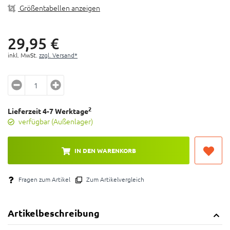
Größentabellen anzeigen
Klemmt am oberen Rohr von PrepStand Pro, Elite
and Race
Inklusive dünner Schaumlage um Werkzeuge zu
29,
95
€
schützen
inkl. MwSt.
zzgl. Versand*
Material: Fiberglas-Composite
Befestigung: Ø 38,1 mm Rohr
2
Lieferzeit 4-7 Werktage
verfügbar (Außenlager)
IN DEN WARENKORB
Fragen zum Artikel
Zum Artikelvergleich
Artikelbeschreibung