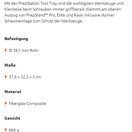
Mit der PrepStation Tool Tray sind die wichtigsten Werkzeuge und
Kleinteile beim Schrauben immer griffbereit. Klemmt am oberen
Auszug von PrepStand™ Pro, Elite und Race. Inklusive dünner
Schaumeinlage zum Schutz der Werkzeuge.
Befestigung
Ø 38,1 mm Rohr
Maße
37,6 x 32,2 x 5 cm
Material
Fiberglas-Composite
Gewicht
666 g