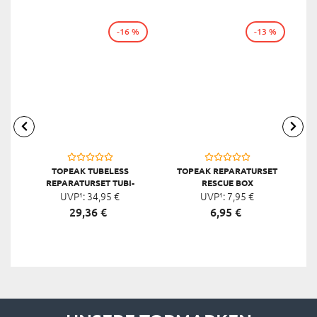
-16 %
-13 %
TOPEAK TUBELESS
TOPEAK REPARATURSET
REPARATURSET TUBI-
RESCUE BOX
P
UVP¹:
BULLET
34,
95
€
UVP¹:
7,
95
€
29,
36
€
6,
95
€