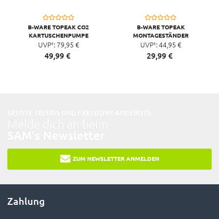
B-WARE TOPEAK CO2
B-WARE TOPEAK
KARTUSCHENPUMPE
MONTAGESTÄNDER
TUBIBOOSTER, SILBER
UVP¹:
79,
95
€
FLASHSTAND RX SCHWARZ,
UVP¹:
44,
95
€
SILBER
49,
99
€
29,
99
€
NEUSTE TRENDS UND EXKLUSIVE ANGEBOTE:
Melde dich an beim
SAM's Newsletter
ZUM NEWSLETTER ANMELDEN
Zahlung