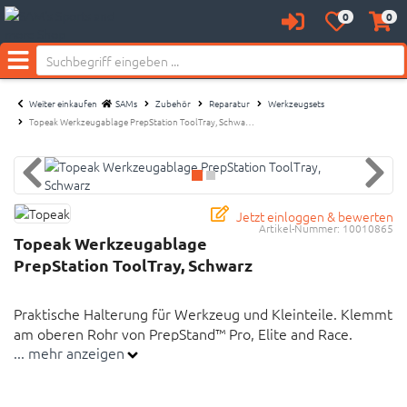
0
0
Anmelden
Merkzettel
Waren
Neu bei SAM's:
aufklappen
aufkl
Menü
Weiter einkaufen
SAMs
Zubehör
Reparatur
Werkzeugsets
Topeak Werkzeugablage PrepStation ToolTray, Schwa…
Jetzt einloggen & bewerten
Artikel-Nummer:
10010865
Topeak Werkzeugablage
PrepStation ToolTray, Schwarz
Praktische Halterung für Werkzeug und Kleinteile. Klemmt
am oberen Rohr von PrepStand™ Pro, Elite and Race.
... mehr anzeigen
Inklusive dünner Schaumlage um Werkzeuge zu schützen.
Praktische Halterung für Werkzeug und Kleinteile