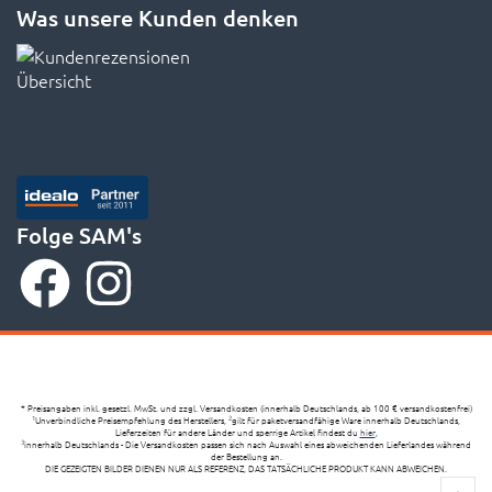
Was unsere Kunden denken
Folge SAM's
* Preisangaben inkl. gesetzl. MwSt. und zzgl. Versandkosten (innerhalb Deutschlands, ab 100 € versandkostenfrei)
Unverbindliche Preisempfehlung des Herstellers,
gilt für paketversandfähige Ware innerhalb Deutschlands,
1
2
Lieferzeiten für andere Länder und sperrige Artikel findest du
hier
,
innerhalb Deutschlands - Die Versandkosten passen sich nach Auswahl eines abweichenden Lieferlandes während
3
der Bestellung an.
DIE GEZEIGTEN BILDER DIENEN NUR ALS REFERENZ, DAS TATSÄCHLICHE PRODUKT KANN ABWEICHEN.