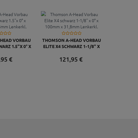
HEAD VORBAU
THOMSON A-HEAD VORBAU
WARZ 1.5"X 0° X
ELITE X4 SCHWARZ 1-1/8" X
MM LENKERKL.
0° X 100MM X 31,8MM
,
95
€
121,
95
€
LENKERKL.