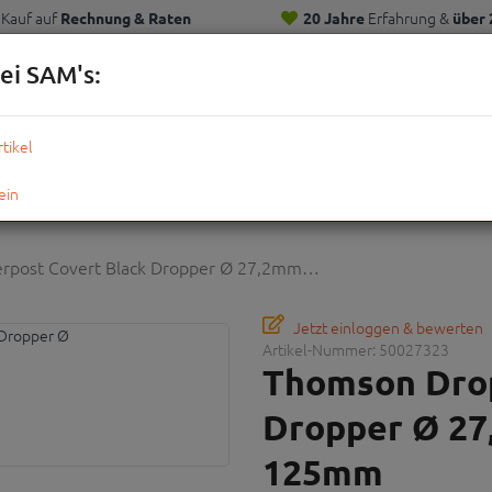
Kauf auf
Erfahrung &
Rechnung & Raten
20 Jahre
über 
Kunden
ei SAM's:
KOMPLETTRÄDER
TEILE
ZUBEHÖR
OUTDOOR
STRE
rpost Covert Black Dropper Ø 27,2mm…
Jetzt einloggen & bewerten
Artikel-Nummer:
50027323
Thomson Drop
Dropper Ø 27
125mm