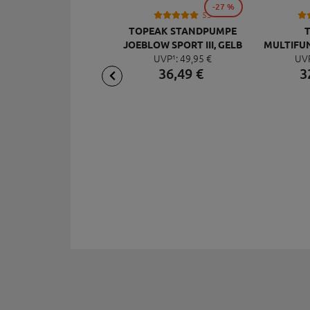
-27 %
53
TOPEAK STANDPUMPE
JOEBLOW SPORT III, GELB
MULTIFU
UVP¹:
49,
95
€
UV
MI
36,
49
€
3