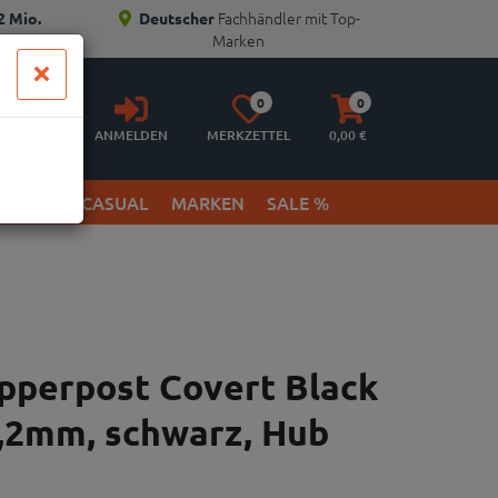
Fachhändler mit Top-
2 Mio.
Deutscher
Marken
Anmelden
Merkzettel
Warenkorb
0
0
aufklappen
aufklappen
ANMELDEN
MERKZETTEL
0,
00
€
ETWEAR & CASUAL
MARKEN
SALE %
perpost Covert Black
,2mm, schwarz, Hub