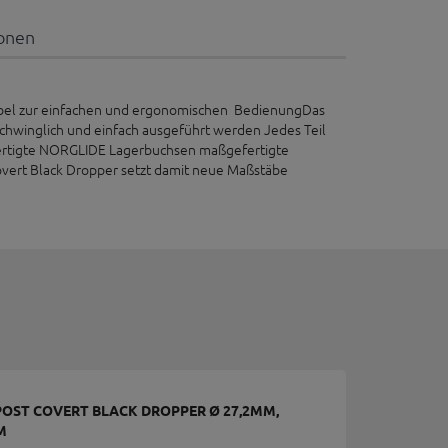
ionen
bel zur einfachen und ergonomischen BedienungDas
schwinglich und einfach ausgeführt werden Jedes Teil
fertigte NORGLIDE Lagerbuchsen maßgefertigte
t Black Dropper setzt damit neue Maßstäbe
ST COVERT BLACK DROPPER Ø 27,2MM,
M