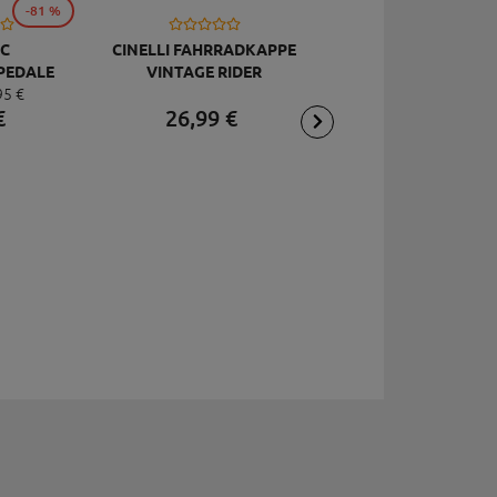
-81 %
C
CINELLI FAHRRADKAPPE
TOPEAK
PEDALE
VINTAGE RIDER
RÜCKSCHLAGVENT
95
€
DELUXE
JOEBLOW ACE, SCHW
€
26,
99
€
2,
95
€