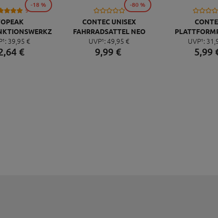
-18 %
-80 %
9
TOPEAK
CONTEC UNISEX
CONTE
NKTIONSWERKZEUG
FAHRRADSATTEL NEO
PLATTFORM
P¹:
39,
95
€
UVP¹:
49,
95
€
UVP¹:
31,
NI 20 PRO
PACE ZX CUT
QUICK NEO 
2,
64
€
9,
99
€
5,
99