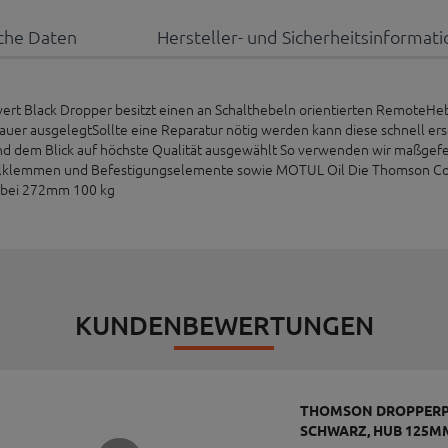
che Daten
Hersteller- und Sicherheitsinformat
 Black Dropper besitzt einen an Schalthebeln orientierten RemoteHe
auer ausgelegtSollte eine Reparatur nötig werden kann diese schnell er
und dem Blick auf höchste Qualität ausgewählt So verwenden wir maßge
emmen und Befestigungselemente sowie MOTUL Oil Die Thomson Cover
 bei 272mm 100 kg
KUNDENBEWERTUNGEN
THOMSON DROPPERPO
SCHWARZ, HUB 125M