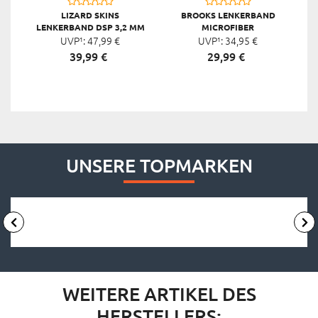
LIZARD SKINS
BROOKS LENKERBAND
E
LENKERBAND DSP 3,2 MM
MICROFIBER
UVP¹:
V2
47,
99
€
UVP¹:
34,
95
€
39,
99
€
29,
99
€
UNSERE TOPMARKEN
WEITERE ARTIKEL DES
HERSTELLERS: