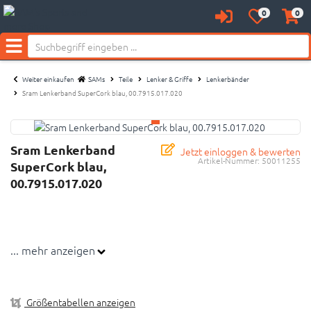
0
0
Anmelden
Merkzettel
Waren
aufklappen
aufkl
Menü
Weiter einkaufen
SAMs
Teile
Lenker & Griffe
Lenkerbänder
Sram Lenkerband SuperCork blau, 00.7915.017.020
Sram Lenkerband
Jetzt einloggen & bewerten
Artikel-Nummer:
50011255
SuperCork blau,
00.7915.017.020
... mehr anzeigen
Größentabellen anzeigen