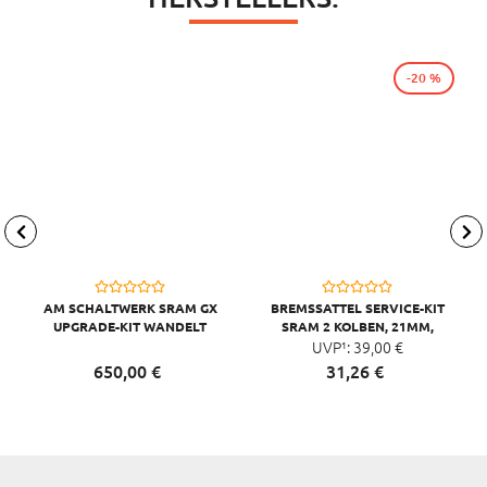
-20 %
AM SCHALTWERK SRAM GX
BREMSSATTEL SERVICE-KIT
UPGRADE-KIT WANDELT
SRAM 2 KOLBEN, 21MM,
MECH. EAGLE 90/70 AUF
UVP¹:
FORCE AXS E1
39,
00
€
ELEKTR. UM
650,
00
€
31,
26
€