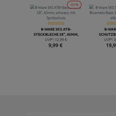
-23 %
B-WARE SKS ATB-
B-WAR
STECKBLECHE 28", 45MM,
SCHUTZB
UVP¹:
12,
99
€
UVP¹:
3
SCHWARZ, MIT
BLUEMELS BAS
9,
99
€
19,
9
SPRITZSCHUTZ
65MM, 
NEUSTE TRENDS UND EXKLUSIVE ANGEBOTE: