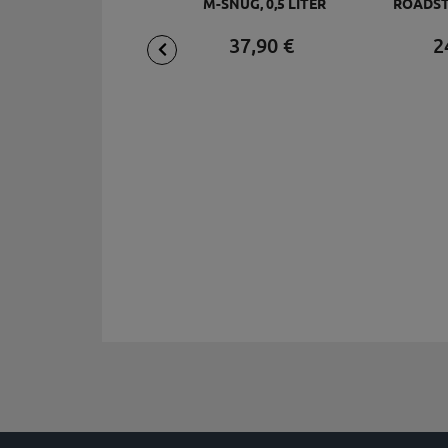
M-SNUG, 0,5 LITER
ROADSTE
37,
90
€
2