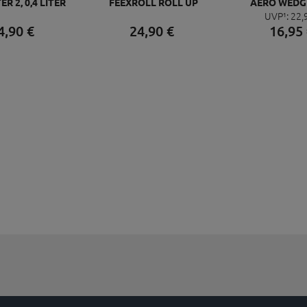
R 2, 0,4 LITER
FEEXROLL ROLL UP
AERO WEDG
UVP¹:
22,
STRAP, SC
4,
90
€
24,
90
€
16,
95