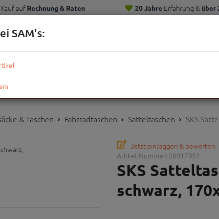
Kauf auf
Erfahrung &
Rechnung & Raten
20 Jahre
über 
Kunden
ei SAM's:
KOMPLETTRÄDER
TEILE
ZUBEHÖR
OUTDOOR
STRE
säcke & Taschen
Fahrradtaschen
Satteltaschen
SKS Satte
Jetzt einloggen & bewerten
Artikel-Nummer:
50017952
SKS Satteltas
schwarz, 170x