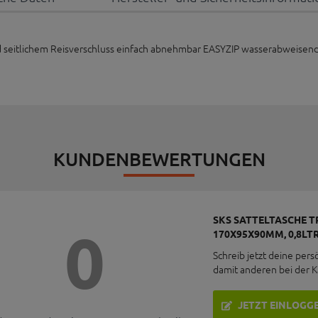
und seitlichem Reisverschluss einfach abnehmbar EASYZIP wasserabweisen
KUNDENBEWERTUNGEN
SKS SATTELTASCHE T
0
170X95X90MM, 0,8LTR
Schreib jetzt deine pers
damit anderen bei der 
JETZT EINLOGG