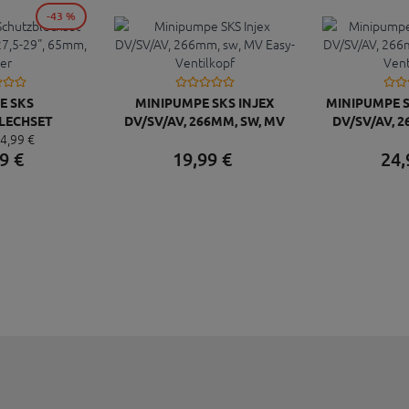
-43 %
E SKS
MINIPUMPE SKS INJEX
MINIPUMPE S
LECHSET
DV/SV/AV, 266MM, SW, MV
DV/SV/AV, 
4,
99
€
IC 27,5-29",
EASY-VENTILKOPF
EASY-VE
9
€
19,
99
€
24,
SILBER