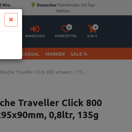
Fachhändler mit Top-
2 Mio.
Deutscher
Marken
Anmelden
Merkzettel
Warenkorb
0
0
aufklappen
aufklappen
ANMELDEN
MERKZETTEL
0,
00
€
ETWEAR & CASUAL
MARKEN
SALE %
ltasche Traveller Click 800 schwarz, 170…
che Traveller Click 800
95x90mm, 0,8ltr, 135g