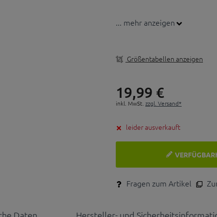
... mehr anzeigen
Größentabellen anzeigen
19,
99
€
inkl. MwSt.
zzgl. Versand*
leider ausverkauft
VERFÜGBAR
Fragen zum Artikel
Zum
che Daten
Hersteller- und Sicherheitsinformat