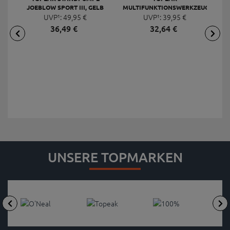
JOEBLOW SPORT III, GELB
MULTIFUNKTIONSWERKZEUG
F
UVP¹:
49,
95
€
UVP¹:
MINI 20 PRO
39,
95
€
36,
49
€
32,
64
€
UNSERE TOPMARKEN