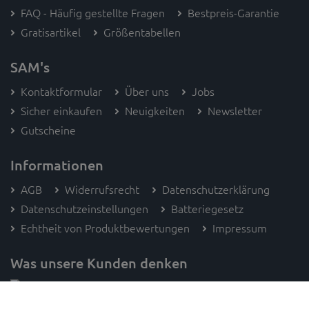
FAQ - Häufig gestellte Fragen
Bestpreis-Garantie
Gratisartikel
Größentabellen
SAM's
Kontaktformular
Über uns
Jobs
Sicher einkaufen
Neuigkeiten
Newsletter
Gutscheine
Informationen
AGB
Widerrufsrecht
Datenschutzerklärung
Datenschutzeinstellungen
Batteriegesetz
Echtheit von Produktbewertungen
Impressum
Was unsere Kunden denken