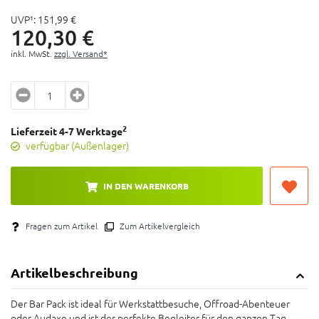
UVP¹:
151,
99
€
120,
30
€
inkl. MwSt.
zzgl. Versand*
2
Lieferzeit 4-7 Werktage
verfügbar (Außenlager)
IN DEN WARENKORB
Fragen zum Artikel
Zum Artikelvergleich
Artikelbeschreibung
Der Bar Pack ist ideal für Werkstattbesuche, Offroad-Abenteuer
oder Audaxe und ist der perfekte Begleiter für den ganzen Tag.