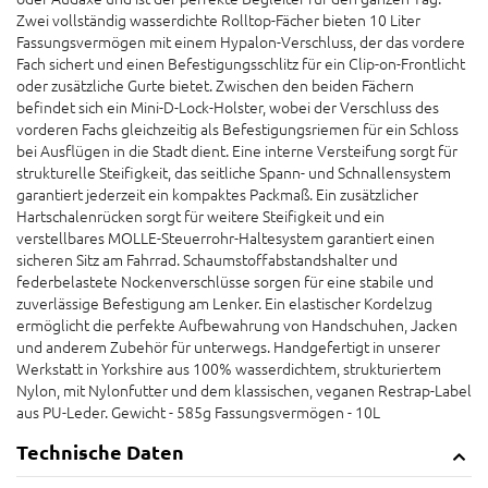
Zwei vollständig wasserdichte Rolltop-Fächer bieten 10 Liter
Fassungsvermögen mit einem Hypalon-Verschluss, der das vordere
Fach sichert und einen Befestigungsschlitz für ein Clip-on-Frontlicht
oder zusätzliche Gurte bietet. Zwischen den beiden Fächern
befindet sich ein Mini-D-Lock-Holster, wobei der Verschluss des
vorderen Fachs gleichzeitig als Befestigungsriemen für ein Schloss
bei Ausflügen in die Stadt dient. Eine interne Versteifung sorgt für
strukturelle Steifigkeit, das seitliche Spann- und Schnallensystem
garantiert jederzeit ein kompaktes Packmaß. Ein zusätzlicher
Hartschalenrücken sorgt für weitere Steifigkeit und ein
verstellbares MOLLE-Steuerrohr-Haltesystem garantiert einen
sicheren Sitz am Fahrrad. Schaumstoffabstandshalter und
federbelastete Nockenverschlüsse sorgen für eine stabile und
zuverlässige Befestigung am Lenker. Ein elastischer Kordelzug
ermöglicht die perfekte Aufbewahrung von Handschuhen, Jacken
und anderem Zubehör für unterwegs. Handgefertigt in unserer
Werkstatt in Yorkshire aus 100% wasserdichtem, strukturiertem
Nylon, mit Nylonfutter und dem klassischen, veganen Restrap-Label
aus PU-Leder. Gewicht - 585g Fassungsvermögen - 10L
Technische Daten