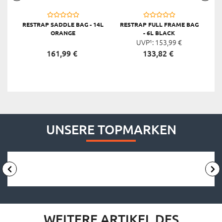
RESTRAP SADDLE BAG - 14L
RESTRAP FULL FRAME BAG
R
ORANGE
- 6L BLACK
UVP¹:
153,
99
€
161,
99
€
133,
82
€
UNSERE TOPMARKEN
WEITERE ARTIKEL DES