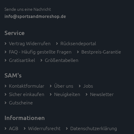
Sende uns eine Nachricht
info
@sportsandmoreshop.de
Service
Vertrag Widerrufen
Rücksendeportal
FAQ - Häufig gestellte Fragen
Bestpreis-Garantie
Gratisartikel
Größentabellen
SAM's
Kontaktformular
Über uns
Jobs
Sicher einkaufen
Neuigkeiten
Newsletter
Gutscheine
Informationen
AGB
Widerrufsrecht
Datenschutzerklärung