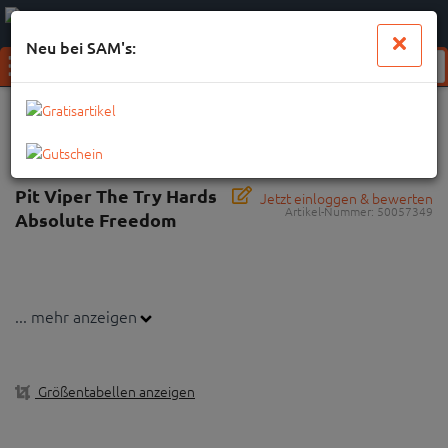
0
0
Anmelden
Merkzettel
Waren
aufklappen
aufkl
Neu bei SAM's:
Menü
Weiter einkaufen
SAMs
Pit Viper The Try Hards Absolute Freedom
Pit Viper The Try Hards
Jetzt einloggen & bewerten
Artikel-Nummer:
50057349
Absolute Freedom
... mehr anzeigen
Größentabellen anzeigen