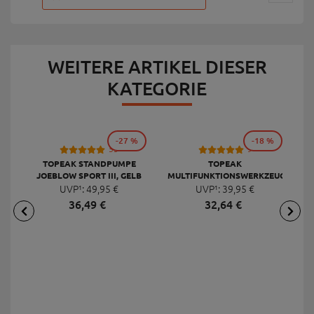
WEITERE ARTIKEL DIESER
KATEGORIE
-27 %
-18 %
53
9
TOPEAK STANDPUMPE
TOPEAK
JOEBLOW SPORT III, GELB
MULTIFUNKTIONSWERKZEUG
F
UVP¹:
49,
95
€
UVP¹:
MINI 20 PRO
39,
95
€
36,
49
€
32,
64
€