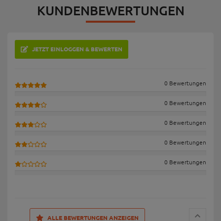
KUNDENBEWERTUNGEN
JETZT EINLOGGEN & BEWERTEN
0 Bewertungen
0 Bewertungen
0 Bewertungen
0 Bewertungen
0 Bewertungen
ALLE BEWERTUNGEN ANZEIGEN