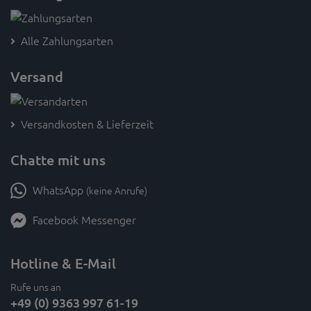
Alle Zahlungsarten
Versand
Versandkosten & Lieferzeit
Chatte mit uns
WhatsApp
(keine Anrufe)
Facebook Messenger
Hotline & E-Mail
Rufe uns an
+49 (0) 9363 997 61-19