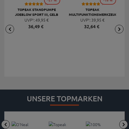
-27 %
-18 %
53
9
TOPEAK STANDPUMPE
TOPEAK
JOEBLOW SPORT III, GELB
MULTIFUNKTIONSWERKZEUG
F
UVP¹:
49,
95
€
UVP¹:
MINI 20 PRO
39,
95
€
36,
49
€
32,
64
€
UNSERE TOPMARKEN