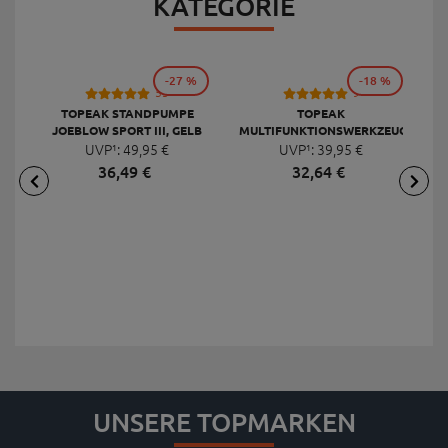
KATEGORIE
-27 %
-18 %
53
9
TOPEAK STANDPUMPE
TOPEAK
JOEBLOW SPORT III, GELB
MULTIFUNKTIONSWERKZEUG
F
UVP¹:
49,
95
€
UVP¹:
MINI 20 PRO
39,
95
€
36,
49
€
32,
64
€
UNSERE TOPMARKEN