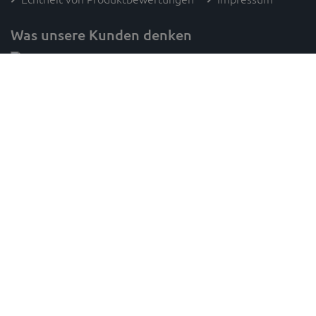
Was unsere Kunden denken
Folge SAM's
* Preisangaben inkl. gesetzl. MwSt. und zzgl. Versandkosten (innerhalb Deutschlands, ab 100 € versandkostenfrei)
Unverbindliche Preisempfehlung des Herstellers,
gilt für paketversandfähige Ware innerhalb Deutschlands,
1
2
Lieferzeiten für andere Länder und sperrige Artikel findest du
hier
,
innerhalb Deutschlands - Die Versandkosten passen sich nach Auswahl eines abweichenden Lieferlandes während
3