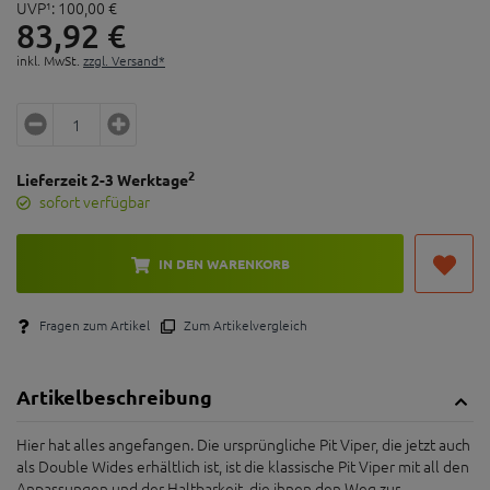
UVP¹:
100,
00
€
83,
92
€
inkl. MwSt.
zzgl. Versand*
2
Lieferzeit 2-3 Werktage
sofort verfügbar
IN DEN WARENKORB
Fragen zum Artikel
Zum Artikelvergleich
Artikelbeschreibung
Hier hat alles angefangen. Die ursprüngliche Pit Viper, die jetzt auch
als Double Wides erhältlich ist, ist die klassische Pit Viper mit all den
Anpassungen und der Haltbarkeit, die ihnen den Weg zur