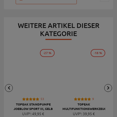
WEITERE ARTIKEL DIESER
KATEGORIE
-27 %
-18 %
53
9
TOPEAK STANDPUMPE
TOPEAK
JOEBLOW SPORT III, GELB
MULTIFUNKTIONSWERKZEUG
F
UVP¹:
49,
95
€
UVP¹:
MINI 20 PRO
39,
95
€