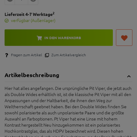
2
Lieferzeit 4-7 Werktage
verfügbar (Außenlager)
IN DEN WARENKORB
Fragen zum Artikel
Zum Artikelvergleich
Artikelbeschreibung
Hier hat alles angefangen. Die ursprüngliche Pit Viper, die jetzt auch
als Double Wides erhältlich ist, ist die klassische Pit Viper mit all den
Anpassungen und der Haltbarkeit, die ihnen den Weg zur
Weltherrschaft geebnet haben. Bei den Double Wides finden Sie
sowohl polarisierte als auch unpolarisierte Paare und die größte
Auswahl an Farboptionen. Pt Viper hat eine Linse mit hohem
Kontrast hergestellt Neu hinzugekommen ist ein polarisiertes
Hochkontrastglas, das als HDPV bezeichnet wird. Diesen hohen
Kontrast haben sie durch eine Feinabstimmung der Basis-Durchsicht