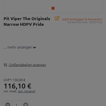
Pit Viper The Originals
Jetzt einloggen & bewerten
Artikel-Nummer:
50057426
Narrow HDPV Pride
... mehr anzeigen
Größentabellen anzeigen
UVP¹:
130,
00
€
116,
10
€
inkl. MwSt.
zzgl. Versand*