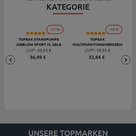
KATEGORIE
-27 %
-18 %
53
9
TOPEAK STANDPUMPE
TOPEAK
JOEBLOW SPORT III, GELB
MULTIFUNKTIONSWERKZEUG
F
UVP¹:
49,
95
€
UVP¹:
MINI 20 PRO
39,
95
€
36,
49
€
32,
64
€
UNSERE TOPMARKEN