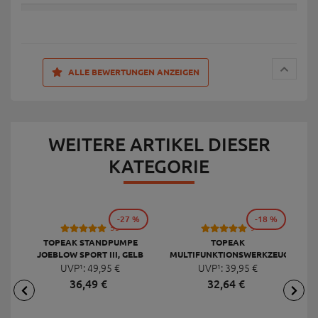
ALLE BEWERTUNGEN ANZEIGEN
WEITERE ARTIKEL DIESER
KATEGORIE
-27 %
-18 %
53
9
TOPEAK STANDPUMPE
TOPEAK
JOEBLOW SPORT III, GELB
MULTIFUNKTIONSWERKZEUG
F
UVP¹:
49,
95
€
UVP¹:
MINI 20 PRO
39,
95
€
36,
49
€
32,
64
€