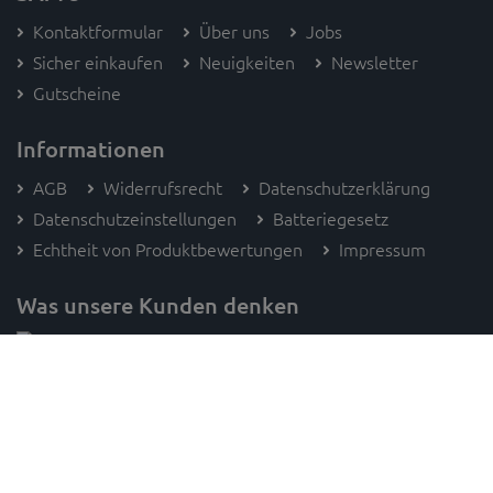
Kontaktformular
Über uns
Jobs
Sicher einkaufen
Neuigkeiten
Newsletter
Gutscheine
Informationen
AGB
Widerrufsrecht
Datenschutzerklärung
Datenschutzeinstellungen
Batteriegesetz
Echtheit von Produktbewertungen
Impressum
Was unsere Kunden denken