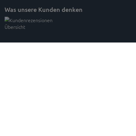
Was unsere Kunden denken
Folge SAM's
* Preisangaben inkl. gesetzl. MwSt. und zzgl. Versandkosten (innerhalb Deutschlands, ab 100 € versandkostenfrei)
Unverbindliche Preisempfehlung des Herstellers,
gilt für paketversandfähige Ware innerhalb Deutschlands,
1
2
Lieferzeiten für andere Länder und sperrige Artikel findest du
hier
,
innerhalb Deutschlands - Die Versandkosten passen sich nach Auswahl eines abweichenden Lieferlandes während
3
der Bestellung an.
DIE GEZEIGTEN BILDER DIENEN NUR ALS REFERENZ, DAS TATSÄCHLICHE PRODUKT KANN ABWEICHEN.