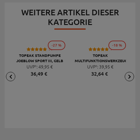
WEITERE ARTIKEL DIESER
KATEGORIE
-27 %
-18 %
53
9
TOPEAK STANDPUMPE
TOPEAK
JOEBLOW SPORT III, GELB
MULTIFUNKTIONSWERKZEUG
F
UVP¹:
49,
95
€
UVP¹:
MINI 20 PRO
39,
95
€
36,
49
€
32,
64
€