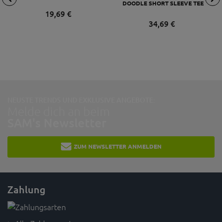
DOODLE SHORT SLEEVE TEE
103 BEERS TEE L
19,
69
€
34,
69
€
NEUSTE TRENDS UND EXKLUSIVE ANGEBOTE:
Melde dich an beim
SAM's Newsletter
ZUM NEWSLETTER ANMELDEN
Zahlung