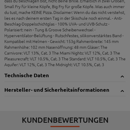
dass du beschlagen bist, nicht deine Brille. Erhältlich in zwei Größen,
Small Fry für kleine Köpfe, Big Fry für große Köpfe. Was auch immer
du tust, mache KEINE Pizza. Disclaimer: Wenn du das nicht verstehst,
lies es nach deinem ersten Tag in der Skischule noch einmal. - Anti-
Beschlag-Doppelschichtglas - 100% UVA- und UVB-Schutz -
Polarisiert: nein - Tung & Groove Scheibenwechsel -
Hyperventilator-Belüftung - Rutschfestes, silikonverstärktes Band -
Kompatibel mit Helmen - Gewicht: 153g Rahmenbreite: 145 mm
Rahmenhöhe: 102 mm Nasenöffnung: 48 mm Gläser: The
Carnivore: VLT 13%, Cat. 3 The Miami Nights: VLT 12%, Cat. 3 The
Pleasurecraft: VLT 10.5%, Cat. 3 The Standard: VLT 10.5%, Cat. 3 The
Aquifer: VLT 12%, Cat. 3 The Midnight: VLT 10.5%, Cat. 3
Technische Daten
Hersteller- und Sicherheitsinformationen
KUNDENBEWERTUNGEN