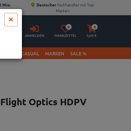
Fachhändler mit Top-
2 Mio.
Deutscher
Marken
Anmelden
Merkzettel
Warenkorb
0
0
aufklappen
aufklappen
ANMELDEN
MERKZETTEL
0,
00
€
ETWEAR & CASUAL
MARKEN
SALE %
 Flight Optics HDPV