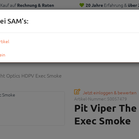
Kauf auf
Erfahrung &
Rechnung & Raten
20 Jahre
über 
Kunden
ei SAM's:
KOMPLETTRÄDER
TEILE
ZUBEHÖR
OUTDOOR
STRE
ight Optics HDPV Exec Smoke
Jetzt einloggen & bewerten
Artikel-Nummer:
50057479
Pit Viper The
Exec Smoke