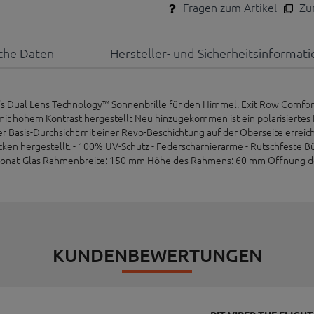
Fragen zum Artikel
Zum
che Daten
Hersteller- und Sicherheitsinformat
per's Dual Lens Technology™ Sonnenbrille für den Himmel. Exit Row Comfo
inse mit hohem Kontrast hergestellt Neu hinzugekommen ist ein polarisiert
 Basis-Durchsicht mit einer Revo-Beschichtung auf der Oberseite erreich
en hergestellt. - 100% UV-Schutz - Federscharnierarme - Rutschfeste Bü
carbonat-Glas Rahmenbreite: 150 mm Höhe des Rahmens: 60 mm Öffnung de
KUNDENBEWERTUNGEN