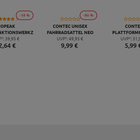
-18 %
-80 %
9
TOPEAK
CONTEC UNISEX
CONTE
NKTIONSWERKZEUG
FAHRRADSATTEL NEO
PLATTFORM
P¹:
39,
95
€
UVP¹:
49,
95
€
UVP¹:
31,
NI 20 PRO
PACE ZX CUT
QUICK NEO 
2,
64
€
9,
99
€
5,
99