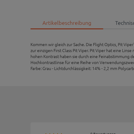
Artikelbeschreibung
Technis
Kommen wir gleich zur Sache. Die Flight Optics, Pit Vi
zur einzigen First Class Pit Viper. Pit Viper hat eine L
hohen Kontrast haben sie durch eine Feinabstimmung der
Hochkontrastlinse für eine Reihe von Verwendungszweck
Farbe: Grau - Lichtdurchlässigkeit: 14% - 2,2 mm Poly
0 Bewertungen