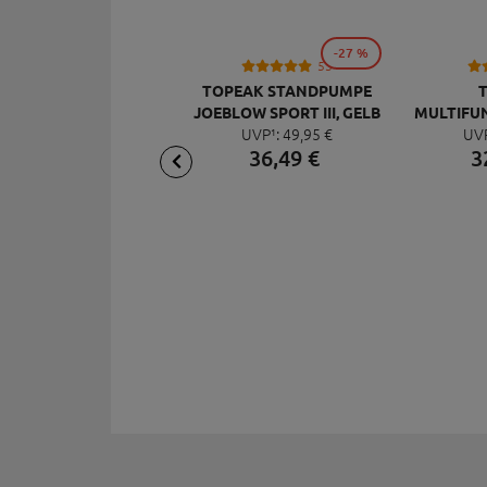
-27 %
53
TOPEAK STANDPUMPE
JOEBLOW SPORT III, GELB
MULTIFU
UVP¹:
49,
95
€
UV
MI
36,
49
€
3