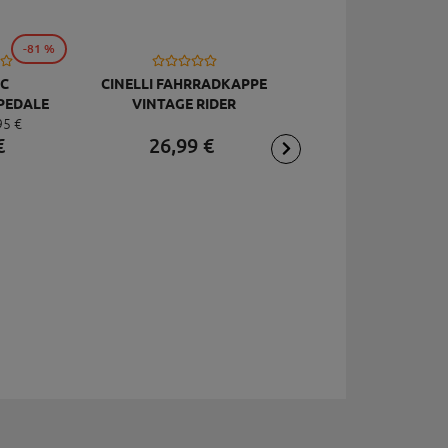
-81 %
C
CINELLI FAHRRADKAPPE
TOPEAK
PEDALE
VINTAGE RIDER
RÜCKSCHLAGVENT
95
€
DELUXE
JOEBLOW ACE, SCHW
€
26,
99
€
2,
95
€