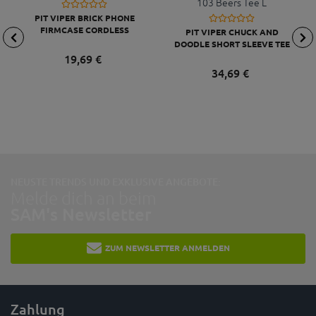
PIT VIPER BRICK PHONE
FIRMCASE CORDLESS
PIT VIPER CHUCK AND
DOODLE SHORT SLEEVE TEE
103 BEERS TEE L
19,
69
€
34,
69
€
NEUSTE TRENDS UND EXKLUSIVE ANGEBOTE:
Melde dich an beim
SAM's Newsletter
ZUM NEWSLETTER ANMELDEN
Zahlung