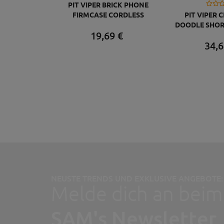
PIT VIPER BRICK PHONE
FIRMCASE CORDLESS
PIT VIPER 
DOODLE SHOR
19,
69
€
103 BEER
34,
6
NEUSTE TRENDS UND EXKLUSIVE ANGEBOTE:
Melde dich an beim
SAM's Newsletter