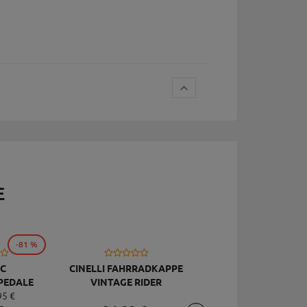
E
-81 %
C
CINELLI FAHRRADKAPPE
TOPEAK