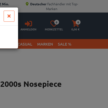
Fachhändler mit Top-
2 Mio.
Deutscher
Marken
Anmelden
Merkzettel
Warenkorb
0
0
aufklappen
aufklappen
ANMELDEN
MERKZETTEL
0,
00
€
ETWEAR & CASUAL
MARKEN
SALE %
 2000s Nosepiece