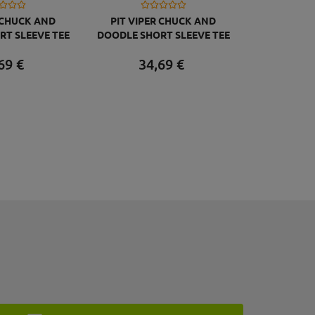
R CHUCK AND
PIT VIPER CHUCK AND
T SLEEVE TEE
DOODLE SHORT SLEEVE TEE
ERS TEE S
103 BEERS TEE XL
69
€
34,
69
€