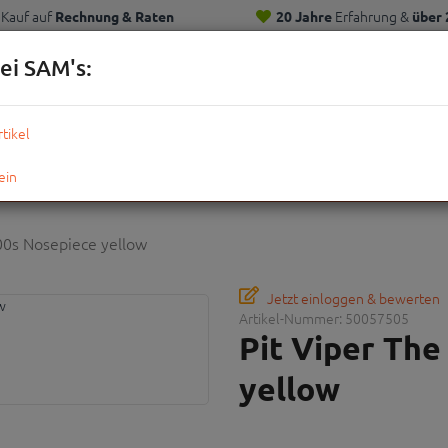
Kauf auf
Erfahrung &
Rechnung & Raten
20 Jahre
über 
Kunden
ei SAM's:
KOMPLETTRÄDER
TEILE
ZUBEHÖR
OUTDOOR
STRE
00s Nosepiece yellow
Jetzt einloggen & bewerten
Artikel-Nummer:
50057505
Pit Viper The
yellow