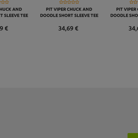
CHUCK AND
PIT VIPER CHUCK AND
PIT VIPE
T SLEEVE TEE
DOODLE SHORT SLEEVE TEE
DOODLE SHOR
S TEE L
103 BEERS TEE M
103 BE
9
€
34,
69
€
34,