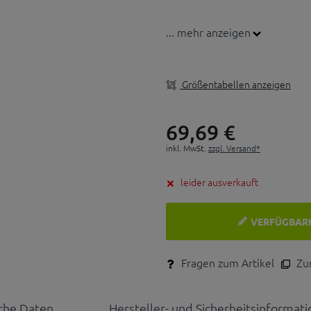
... mehr anzeigen
Größentabellen anzeigen
69,
69
€
inkl. MwSt.
zzgl. Versand*
leider ausverkauft
VERFÜGBAR
Fragen zum Artikel
Zum
che Daten
Hersteller- und Sicherheitsinformat