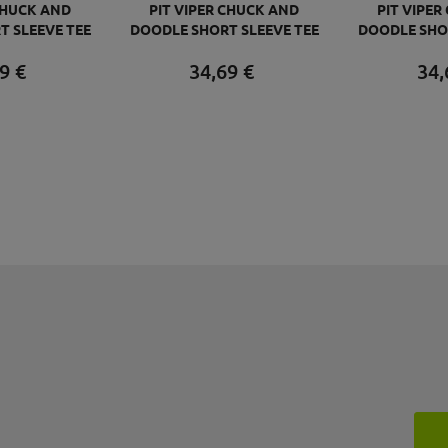
CHUCK AND
PIT VIPER CHUCK AND
PIT VIPE
T SLEEVE TEE
DOODLE SHORT SLEEVE TEE
DOODLE SHOR
S TEE L
103 BEERS TEE M
103 BE
9
€
34,
69
€
34,