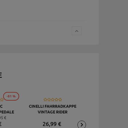
E
-81 %
C
CINELLI FAHRRADKAPPE
TOPEAK
PEDALE
VINTAGE RIDER
RÜCKSCHLAGVENT
95
€
DELUXE
JOEBLOW ACE, SCHW
€
26,
99
€
2,
95
€