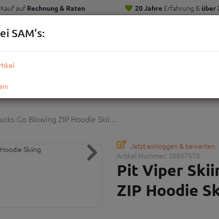
Kauf auf
Erfahrung &
Rechnung & Raten
20 Jahre
über 
Kunden
ei SAM's:
KOMPLETTRÄDER
TEILE
ZUBEHÖR
OUTDOOR
STRE
Sucks Go Blowing ZIP Hoodie Skii…
Jetzt einloggen & bewerten
Artikel-Nummer:
50057573
Pit Viper Ski
ZIP Hoodie Sk