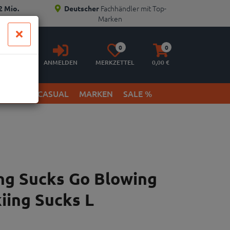
Fachhändler mit Top-
2 Mio.
Deutscher
Marken
Anmelden
Merkzettel
Warenkorb
0
0
aufklappen
aufklappen
ANMELDEN
MERKZETTEL
0,
00
€
ETWEAR & CASUAL
MARKEN
SALE %
ing Sucks Go Blowing
iing Sucks L