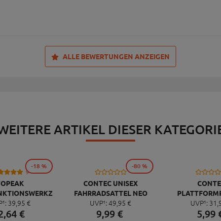
ALLE BEWERTUNGEN ANZEIGEN
WEITERE ARTIKEL DIESER KATEGORI
-18 %
-80 %
9
TOPEAK
CONTEC UNISEX
CONTE
NKTIONSWERKZEUG
FAHRRADSATTEL NEO
PLATTFORM
P¹:
39,
95
€
UVP¹:
49,
95
€
UVP¹:
31,
NI 20 PRO
PACE ZX CUT
QUICK NEO 
2,
64
€
9,
99
€
5,
99