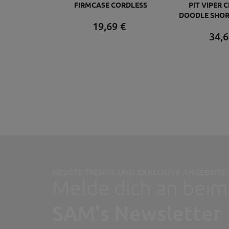
FIRMCASE CORDLESS
PIT VIPER 
DOODLE SHOR
19,
69
€
103 BEER
34,
6
NEUSTE TRENDS UND EXKLUSIVE ANGEBOTE:
Melde dich an beim
SAM's Newsletter