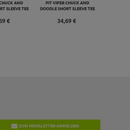
R CHUCK AND
PIT VIPER CHUCK AND
T SLEEVE TEE
DOODLE SHORT SLEEVE TEE
ERS TEE S
103 BEERS TEE XL
69
€
34,
69
€
ZUM NEWSLETTER ANMELDEN