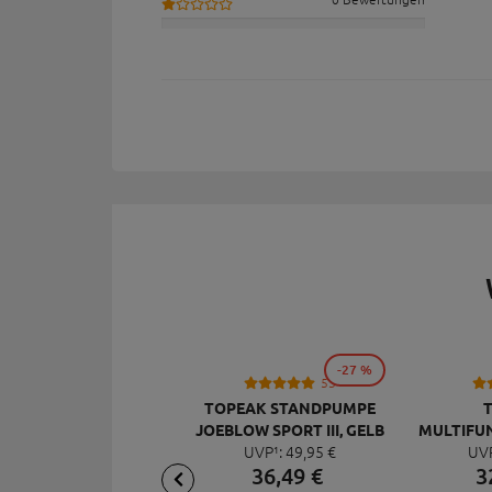
-27 %
53
TOPEAK STANDPUMPE
JOEBLOW SPORT III, GELB
MULTIFU
UVP¹:
49,
95
€
UV
MI
36,
49
€
3