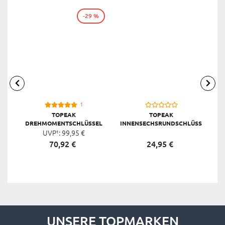
-29 %
1
TOPEAK
TOPEAK
DREHMOMENTSCHLÜSSEL
INNENSECHSRUNDSCHLÜSSEL
TORQ STICK, SCHWARZ
UVP¹:
99,
95
€
WRENCH 8 STÜCK, SILBER
T
70,
92
€
24,
95
€
UNSERE TOPMARKEN