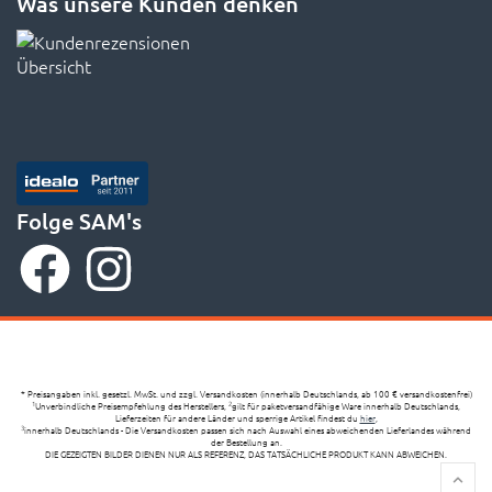
Was unsere Kunden denken
Folge SAM's
* Preisangaben inkl. gesetzl. MwSt. und zzgl. Versandkosten (innerhalb Deutschlands, ab 100 € versandkostenfrei)
Unverbindliche Preisempfehlung des Herstellers,
gilt für paketversandfähige Ware innerhalb Deutschlands,
1
2
Lieferzeiten für andere Länder und sperrige Artikel findest du
hier
,
innerhalb Deutschlands - Die Versandkosten passen sich nach Auswahl eines abweichenden Lieferlandes während
3
der Bestellung an.
DIE GEZEIGTEN BILDER DIENEN NUR ALS REFERENZ, DAS TATSÄCHLICHE PRODUKT KANN ABWEICHEN.