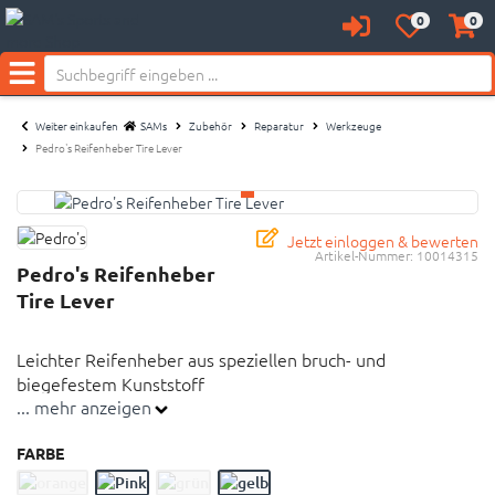
Neu bei SAM's:
0
0
Anmelden
Merkzettel
Waren
aufklappen
aufkl
Menü
Weiter einkaufen
SAMs
Zubehör
Reparatur
Werkzeuge
Pedro's Reifenheber Tire Lever
Jetzt einloggen & bewerten
Artikel-Nummer:
10014315
Pedro's Reifenheber
Tire Lever
Leichter Reifenheber aus speziellen bruch- und
biegefestem Kunststoff
... mehr anzeigen
Leichter Reifenheber aus speziellen bruch- und
FARBE
biegefestem Kunststoff