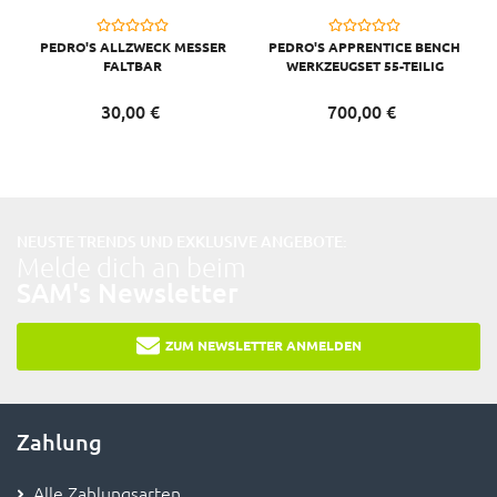
PEDRO'S ALLZWECK MESSER
PEDRO'S APPRENTICE BENCH
FALTBAR
WERKZEUGSET 55-TEILIG
30,
00
€
700,
00
€
NEUSTE TRENDS UND EXKLUSIVE ANGEBOTE:
Melde dich an beim
SAM's Newsletter
ZUM NEWSLETTER ANMELDEN
Zahlung
Alle Zahlungsarten