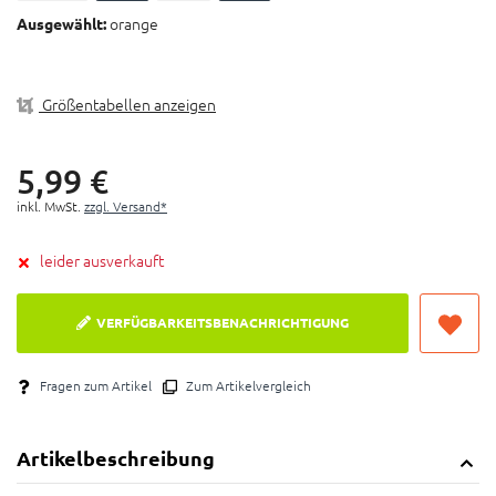
Ergonomische Form für einfache Handhabung
orange
Ausgewählt:
Platzsparend durch "Snap Together" Design
Perfekt für unterwegs
Größentabellen anzeigen
5,
99
€
inkl. MwSt.
zzgl. Versand*
leider ausverkauft
VERFÜGBARKEITSBENACHRICHTIGUNG
Fragen zum Artikel
Zum Artikelvergleich
Artikelbeschreibung