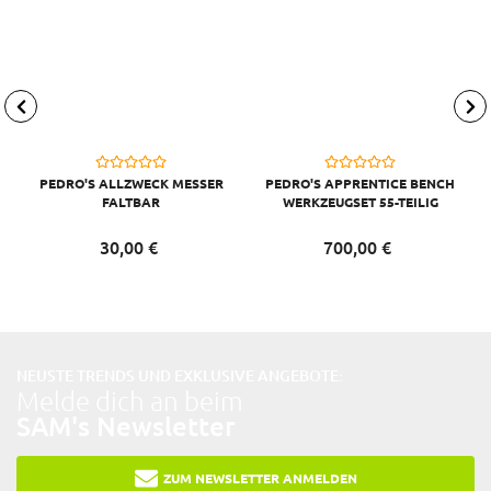
PEDRO'S ALLZWECK MESSER
PEDRO'S APPRENTICE BENCH
FALTBAR
WERKZEUGSET 55-TEILIG
30,
00
€
700,
00
€
NEUSTE TRENDS UND EXKLUSIVE ANGEBOTE:
Melde dich an beim
SAM's Newsletter
ZUM NEWSLETTER ANMELDEN