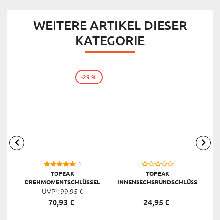
WEITERE ARTIKEL DIESER
KATEGORIE
-29 %
1
TOPEAK
TOPEAK
DREHMOMENTSCHLÜSSEL
INNENSECHSRUNDSCHLÜSSEL
TORQ STICK, SCHWARZ
UVP¹:
99,
95
€
WRENCH 8 STÜCK, SILBER
T
70,
93
€
24,
95
€