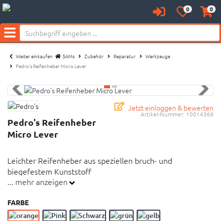
0
0
Anmelden
Merkzettel
Waren
Neu bei SAM's:
aufklappen
aufkl
Menü
Weiter einkaufen
SAMs
Zubehör
Reparatur
Werkzeuge
Pedro's Reifenheber Micro Lever
Jetzt einloggen & bewerten
Artikel-Nummer:
10014366
Pedro's Reifenheber
Micro Lever
Leichter Reifenheber aus speziellen bruch- und
biegefestem Kunststoff
... mehr anzeigen
Leichter Reifenheber aus speziellen bruch- und
FARBE
biegefestem Kunststoff