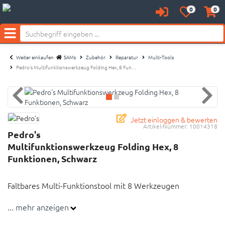
0
0
Anmelden
Merkzettel
Waren
Neu bei SAM's:
aufklappen
aufkl
Menü
Weiter einkaufen
SAMs
Zubehör
Reparatur
Multi-Tools
Pedro's Multifunktionswerkzeug Folding Hex, 8 Fun…
Jetzt einloggen & bewerten
Artikel-Nummer:
10014318
Pedro's
Multifunktionswerkzeug Folding Hex, 8
Funktionen, Schwarz
Faltbares Multi-Funktionstool mit 8 Werkzeugen
... mehr anzeigen
Faltbares Multi-Funktionstool mit 8 Werkzeugen