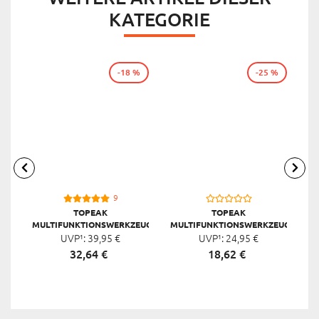
KATEGORIE
-18 %
-25 %
9
TOPEAK
TOPEAK
MULTIFUNKTIONSWERKZEUG
MULTIFUNKTIONSWERKZEUG
M
UVP¹:
MINI 20 PRO
39,
95
€
UVP¹:
MINI 9 PRO
24,
95
€
32,
64
€
18,
62
€