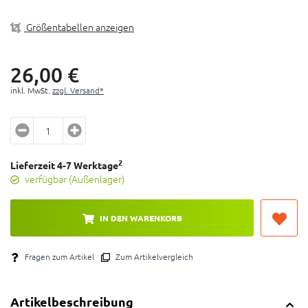
Stabiler, leichter und ergonomisch Geformter
Kunststoffgriff
Größentabellen anzeigen
Hitzebehandelter Stahl
1.5, 2, 2.5, 3, 4, 5, 6mm Innensechskantschlüssel und
T25 Innensechsrund
26,
00
€
Gewicht: ca. 110g
inkl. MwSt.
zzgl. Versand*
2
Lieferzeit 4-7 Werktage
verfügbar (Außenlager)
IN DEN WARENKORB
Fragen zum Artikel
Zum Artikelvergleich
Artikelbeschreibung