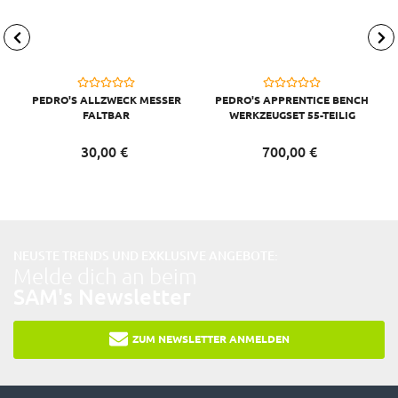
PEDRO'S ALLZWECK MESSER
PEDRO'S APPRENTICE BENCH
FALTBAR
WERKZEUGSET 55-TEILIG
30,
00
€
700,
00
€
NEUSTE TRENDS UND EXKLUSIVE ANGEBOTE:
Melde dich an beim
SAM's Newsletter
ZUM NEWSLETTER ANMELDEN