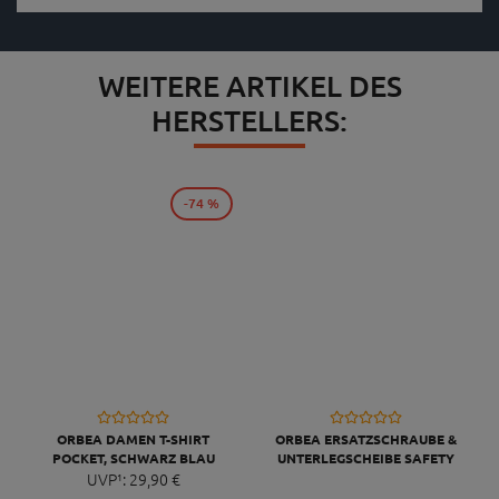
WEITERE ARTIKEL DES
HERSTELLERS:
-74 %
ORBEA DAMEN T-SHIRT
ORBEA ERSATZSCHRAUBE &
POCKET, SCHWARZ BLAU
UNTERLEGSCHEIBE SAFETY
UVP¹:
29,
90
€
BOLT WHEEL KIT MX12-16