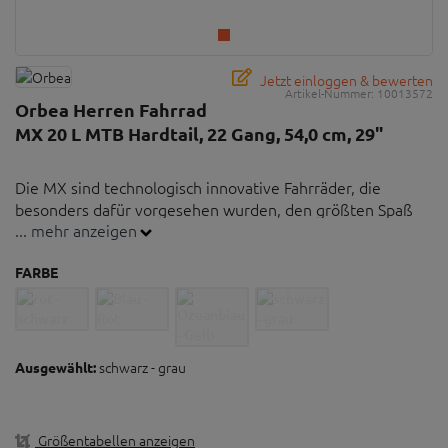
Jetzt einloggen & bewerten
Artikel-Nummer:
10013572
Orbea Herren Fahrrad
MX 20 L MTB Hardtail, 22 Gang, 54,0 cm, 29"
Die MX sind technologisch innovative Fahrräder, die
besonders dafür vorgesehen wurden, den größten Spaß
... mehr anzeigen
mit dem authentischsten Mountainbike-Geist zu genießen:
gute Wettrennen mit Freunden, Trial-Ausflüge, lange
FARBE
Routen, besondere Ausflüge, viel Gelächter und viel
Natur...Mountainbike pur!
Freiheit und Freude am Radfahren - mit dem MX 20
schwarz - grau
Ausgewählt:
von Orbea
Geeignet für Herren mit einer Körpergröße von 185-
200cm
Größentabellen anzeigen
Shimano SLX M7000 GS Shadow Plus Direct Mount