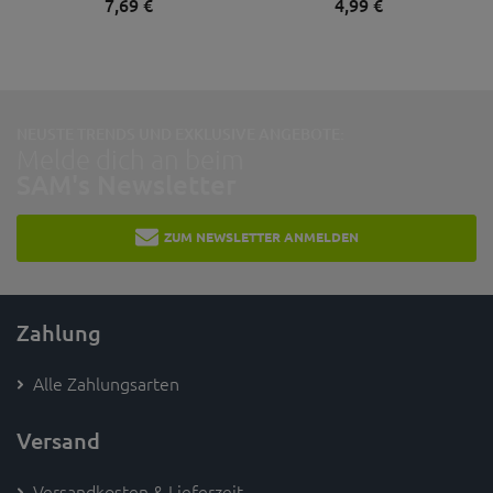
7,
69
€
4,
99
€
NEUSTE TRENDS UND EXKLUSIVE ANGEBOTE:
Melde dich an beim
SAM's Newsletter
ZUM NEWSLETTER ANMELDEN
Zahlung
Alle Zahlungsarten
Versand
Versandkosten & Lieferzeit