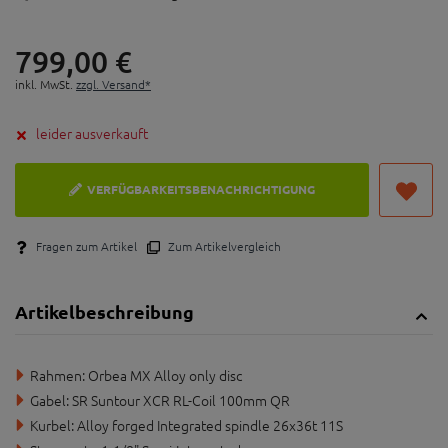
22-Gang Schaltung
Hydraulische Bremsen: Mehr Power, zuverlässiger
799,
00
€
und weniger Pflege - für sorgenfreies Fahren und
inkl. MwSt.
zzgl. Versand*
sicheres Bremsen
Rahmenhöhe: 54cm
leider ausverkauft
VERFÜGBARKEITSBENACHRICHTIGUNG
Fragen zum Artikel
Zum Artikelvergleich
Artikelbeschreibung
Rahmen: Orbea MX Alloy only disc
Gabel: SR Suntour XCR RL-Coil 100mm QR
Kurbel: Alloy forged Integrated spindle 26x36t 11S