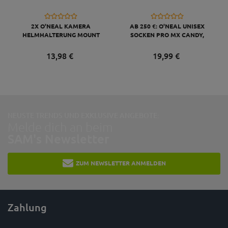
2X O'NEAL KAMERA
AB 250 €: O'NEAL UNISEX
HELMHALTERUNG MOUNT
SOCKEN PRO MX CANDY,
KOMPATIBEL MIT GO PRO,
GRAU GELB
SCHWARZ
13,
98
€
19,
99
€
NEUSTE TRENDS UND EXKLUSIVE ANGEBOTE:
Melde dich an beim
SAM's Newsletter
ZUM NEWSLETTER ANMELDEN
Zahlung