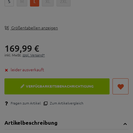
S
M
L
XL
2XL
Trockenhalten von Smartphone/Medien
Größentabellen anzeigen
169,
99
€
inkl. MwSt.
zzgl. Versand*
leider ausverkauft
VERFÜGBARKEITSBENACHRICHTIGUNG
Fragen zum Artikel
Zum Artikelvergleich
Artikelbeschreibung