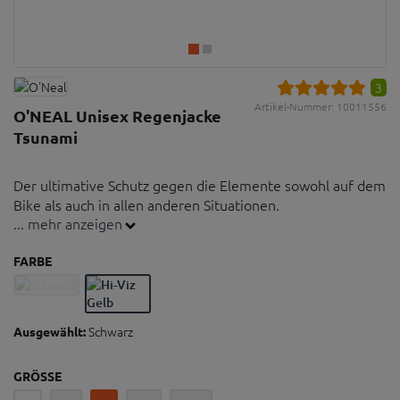
3
Artikel-Nummer:
10011556
O'NEAL Unisex Regenjacke
Tsunami
Der ultimative Schutz gegen die Elemente sowohl auf dem
Bike als auch in allen anderen Situationen.
... mehr anzeigen
3-lagige wasserdichte, atmungsaktive Jacke mit
FARBE
komplett abgedichteten Nähten
Wasserdichter durchgängiger Frontreißverschluss
3-fach verstellbare Kapuze, kompatibel mit
Schwarz
Ausgewählt:
Integralhelmen
2 komplett wasserdichte seitliche Taschen
GRÖSSE
Komplett wasserdichte Innentasche zum