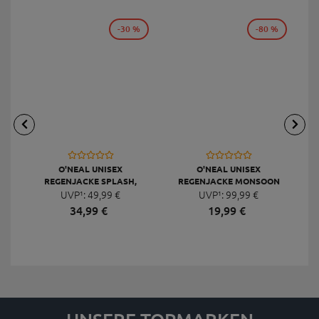
-30 %
-80 %
O'NEAL UNISEX
O'NEAL UNISEX
REGENJACKE SPLASH,
REGENJACKE MONSOON
TRANSPARENT
UVP¹:
49,
99
€
STRETCH, SCHWARZ
UVP¹:
99,
99
€
34,
99
€
19,
99
€