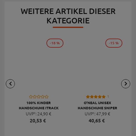
WEITERE ARTIKEL DIESER
KATEGORIE
-18 %
-15 %
1
100% KINDER
O'NEAL UNISEX
HANDSCHUHE ITRACK
HANDSCHUHE SNIPER
UVP¹:
24,
90
€
UVP¹:
ELITE
47,
99
€
20,
53
€
40,
65
€