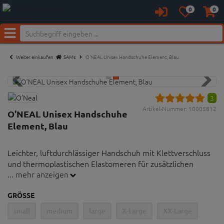
0
0
Anmelden
Merkzettel
Waren
aufklappen
aufkl
Neu bei SAM's:
Menü
Weiter einkaufen
SAMs
O'NEAL Unisex Handschuhe Element, Blau
3
Artikel-Nummer:
10005812
O'NEAL Unisex Handschuhe
Element, Blau
Leichter, luftdurchlässiger Handschuh mit Klettverschluss
und thermoplastischen Elastomeren für zusätzlichen
... mehr anzeigen
Schutz.
GRÖSSE
Luftdurchlässige Mesh-Einsätze auf der
small
medium
large
X-Large
XX-Large
Handoberseite für eine verbesserte Belüftung