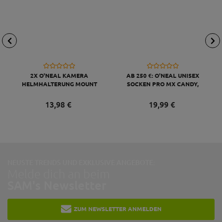
2X O'NEAL KAMERA
AB 250 €: O'NEAL UNISEX
HELMHALTERUNG MOUNT
SOCKEN PRO MX CANDY,
KOMPATIBEL MIT GO PRO,
GRAU GELB
SCHWARZ
13,
98
€
19,
99
€
NEUSTE TRENDS UND EXKLUSIVE ANGEBOTE:
Melde dich an beim
SAM's Newsletter
ZUM NEWSLETTER ANMELDEN