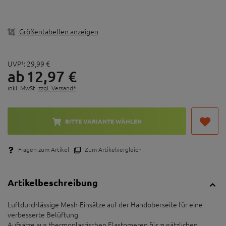
Aufsätze aus thermoplastischen Elastomeren für
zusätzlichen Schutz
Guter Sitz durch verstellbaren Klettverschluss am
Größentabellen anzeigen
Handgelenk
Stretch Lycra® Einsätze an beiden Seiten für mehr
Tragekomfort und Flexibilität
UVP¹:
29,
99
€
ab
12,
97
€
Handflächen mit ergonomischer Polsterung und
Nähten ermöglichen mehr Geschicklichkeit
inkl. MwSt.
zzgl. Versand*
BITTE VARIANTE WÄHLEN
Fragen zum Artikel
Zum Artikelvergleich
Artikelbeschreibung
Luftdurchlässige Mesh-Einsätze auf der Handoberseite für eine
verbesserte Belüftung
Aufsätze aus thermoplastischen Elastomeren für zusätzlichen