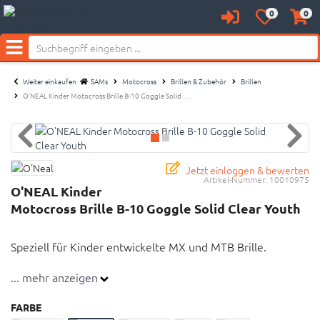
0
0
Anmelden
Merkzettel
Waren
Neu bei SAM's:
aufklappen
aufkl
Menü
Weiter einkaufen
SAMs
Motocross
Brillen & Zubehör
Brillen
O'NEAL Kinder Motocross Brille B-10 Goggle Solid …
Jetzt einloggen & bewerten
Artikel-Nummer:
10010975
O'NEAL Kinder
Motocross Brille B-10 Goggle Solid Clear Youth
Speziell für Kinder entwickelte MX und MTB Brille.
... mehr anzeigen
Modernes Rahmendesign für jugendliche Fahrer
Band mit doppelten Silikonstreifen für sicheren Halt
FARBE