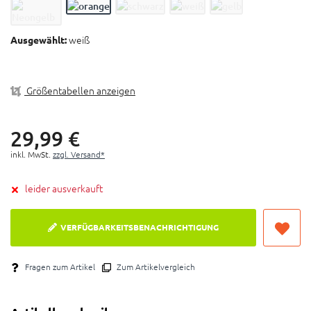
Glas aus hochwertiger 1,2 mm-3D-Linse für
ultimative Klarheit
100% UV-Schutz
weiß
Ausgewählt:
Kratzfeste Beschichtung für Haltbarkeit
Größentabellen anzeigen
29,
99
€
inkl. MwSt.
zzgl. Versand*
leider ausverkauft
VERFÜGBARKEITSBENACHRICHTIGUNG
Fragen zum Artikel
Zum Artikelvergleich