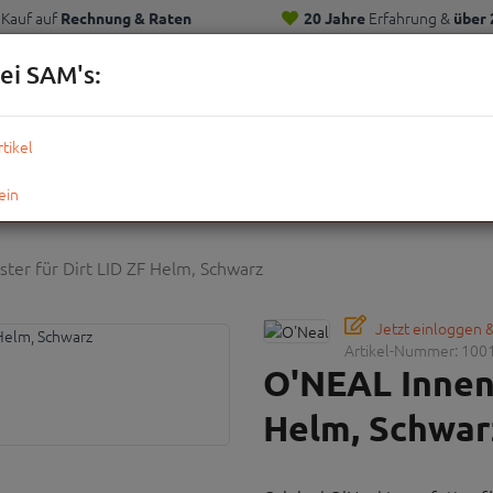
Kauf auf
Erfahrung &
Rechnung & Raten
20 Jahre
über 
Kunden
ei SAM's:
KOMPLETTRÄDER
TEILE
ZUBEHÖR
OUTDOOR
STRE
ter für Dirt LID ZF Helm, Schwarz
Jetzt einloggen 
Artikel-Nummer:
100
O'NEAL Innenp
Helm, Schwar