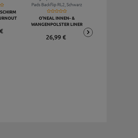
MSCHIRM
OURNOUT
O'NEAL INNEN- &
R
WANGENPOLSTER LINER
O'NEAL INNEN- &
€
CHEEK PADS BACKFLIP
WANGENPOLSTER LI
26,
99
€
RL2, SCHWARZ
CHEEK PADS BACKF
24,
99
€
YOUTH, SCHWAR