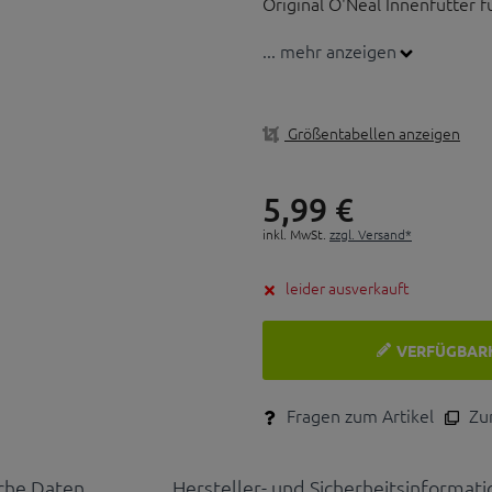
Original O'Neal Innenfutter f
... mehr anzeigen
Wichtiger Hinweis: Es hande
passende Original-Innenfutte
Original O'NEAL Innenfutte
Größentabellen anzeigen
Farbe: Schwarz
5,
99
€
inkl. MwSt.
zzgl. Versand*
leider ausverkauft
VERFÜGBAR
Fragen zum Artikel
Zum
che Daten
Hersteller- und Sicherheitsinformat