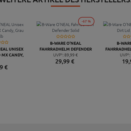
-67 %
B-WARE O'NEAL
B-WARE
NEAL UNISEX
FAHRRADHELM DEFENDER
FAHRRADHELM
UVP¹:
89,
99
€
UVP¹:
 MX CANDY,
SOLID
BO
29,
99
€
19,
 GELB
9
€