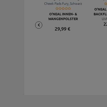
O'NEAL
O'NEAL INNEN- &
BACKFLI
UV
WANGENPOLSTER
2
LINING CHEEK PADS
29,
99
€
FURY, SCHWARZ