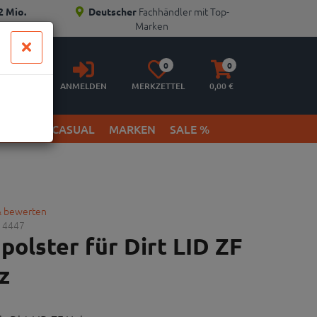
Fachhändler mit Top-
2 Mio.
Deutscher
Marken
Anmelden
Merkzettel
Warenkorb
0
0
aufklappen
aufklappen
ANMELDEN
MERKZETTEL
0,
00
€
ETWEAR & CASUAL
MARKEN
SALE %
& bewerten
14447
olster für Dirt LID ZF
z