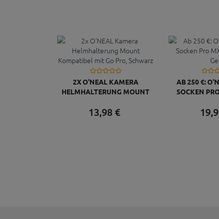
2X O'NEAL KAMERA
AB 250 €: O'
HELMHALTERUNG MOUNT
SOCKEN PRO
KOMPATIBEL MIT GO PRO,
GRAU
13,
98
€
19,
9
SCHWARZ