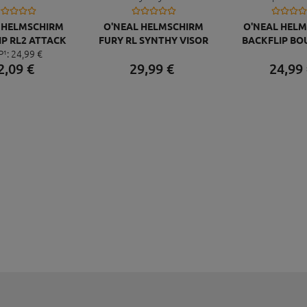
 HELMSCHIRM
O'NEAL HELMSCHIRM
O'NEAL HEL
P RL2 ATTACK
FURY RL SYNTHY VISOR
BACKFLIP B
P¹:
24,
99
€
VISOR
VISO
2,
09
€
29,
99
€
24,
99