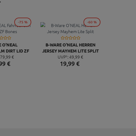
-75 %
-60 %
 O'NEAL
B-WARE O'NEAL HERREN
 DIRT LID ZF
JERSEY MAYHEM LITE SPLIT
79,
99
€
UVP¹:
49,
99
€
NES
99
€
19,
99
€