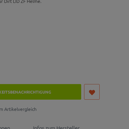
ür Dirt LID ZF Helme.
lt sich nicht um einen Helm. Lediglich um das
r
r für Dirt LID ZF Halbschalenhelm
KEITSBENACHRICHTIGUNG
 Artikelvergleich
ionen
Infos zum Hersteller