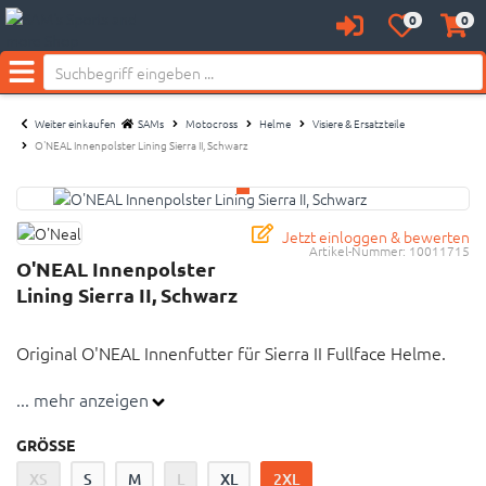
Neu bei SAM's:
0
0
Anmelden
Merkzettel
Waren
aufklappen
aufkl
Menü
Weiter einkaufen
SAMs
Motocross
Helme
Visiere & Ersatzteile
O'NEAL Innenpolster Lining Sierra II, Schwarz
Jetzt einloggen & bewerten
Artikel-Nummer:
10011715
O'NEAL Innenpolster
Lining Sierra II, Schwarz
Original O'NEAL Innenfutter für Sierra II Fullface Helme.
... mehr anzeigen
Wichtiger Hinweis: Es handelt sich nicht um einen
Helm. Lediglich um das passende Original-Polster.
GRÖSSE
Original O'NEAL Innenfutter für Sierra II Fullface
XS
S
M
L
XL
2XL