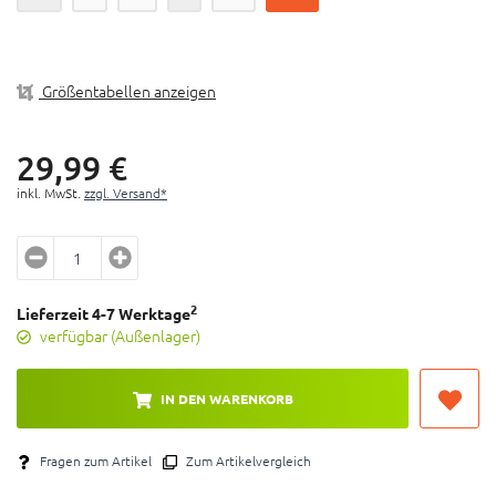
Helme
Kompatibel mit: Sierre II Helme
Material: Polyester & Schaumstoff
Größentabellen anzeigen
29,
99
€
inkl. MwSt.
zzgl. Versand*
2
Lieferzeit 4-7 Werktage
verfügbar (Außenlager)
IN DEN WARENKORB
Fragen zum Artikel
Zum Artikelvergleich