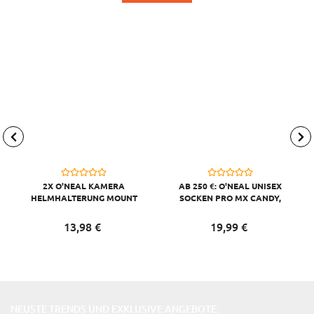
2X O'NEAL KAMERA
AB 250 €: O'NEAL UNISEX
HELMHALTERUNG MOUNT
SOCKEN PRO MX CANDY,
KOMPATIBEL MIT GO PRO,
GRAU GELB
SCHWARZ
13,
98
€
19,
99
€
NEUSTE TRENDS UND EXKLUSIVE ANGEBOTE: