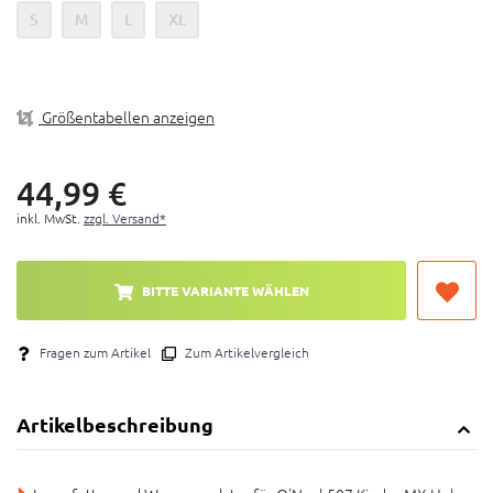
S
M
L
XL
Innenfutter und Wangenpolster für O'NEAL 507
Kinder MX Helme
Material: Nylex
Größentabellen anzeigen
44,
99
€
inkl. MwSt.
zzgl. Versand*
BITTE VARIANTE WÄHLEN
Fragen zum Artikel
Zum Artikelvergleich
Artikelbeschreibung