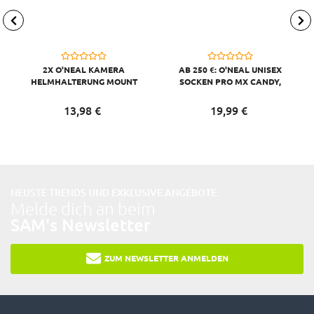
2X O'NEAL KAMERA
AB 250 €: O'NEAL UNISEX
HELMHALTERUNG MOUNT
SOCKEN PRO MX CANDY,
KOMPATIBEL MIT GO PRO,
GRAU GELB
SCHWARZ
13,
98
€
19,
99
€
NEUSTE TRENDS UND EXKLUSIVE ANGEBOTE:
Melde dich an beim
SAM's Newsletter
ZUM NEWSLETTER ANMELDEN