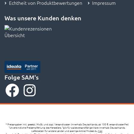
Echtheit von Produktbewertungen
Impressum
Was unsere Kunden denken
Folge SAM's
* Preisangaben inkl. gesetzl. MwSt. und zzgl. Versandkosten (innerhalb Deutschlands, ab 100 € versandkostenfrei)
Unverbindliche Preisempfehlung des Herstellers,
gilt für paketversandfähige Ware innerhalb Deutschlands,
1
2
Lieferzeiten für andere Länder und sperrige Artikel findest du
hier
,
3