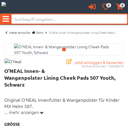
Neu bei SAM's:
0
0
Anmelden
Merkzettel
Waren
aufklappen
aufkl
Menü
Weiter einkaufen
SAMs
O'NEAL Innen- & Wangenpolster Lining Cheek Pads 5…
Jetzt einloggen & bewerten
Artikel-Nummer:
10008019
O'NEAL Innen- &
Wangenpolster Lining Cheek Pads 507 Youth,
Schwarz
Original O'NEAL Innenfutter & Wangenpolster für Kinder
MX Helm 507.
... mehr anzeigen
Wichtiger Hinweis: Es handelt sich nicht um einen
GRÖSSE
Helm. Lediglich um das passende Original-Polster.