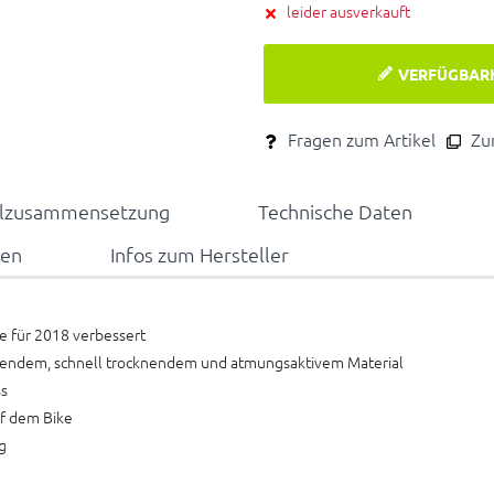
leider ausverkauft
VERFÜGBAR
Fragen zum Artikel
Zum
alzusammensetzung
Technische Daten
nen
Infos zum Hersteller
e für 2018 verbessert
eitendem, schnell trocknendem und atmungsaktivem Material
ss
uf dem Bike
g