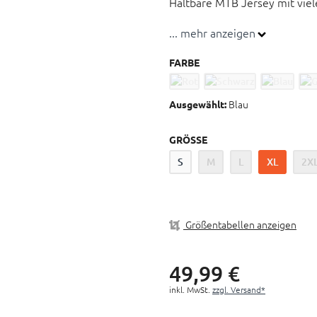
Haltbare MTB Jersey mit vie
... mehr anzeigen
Mehr Komfort bei gleichzei
trocknendem und atmungsakt
FARBE
Unsichtbare, seitliche Rüc
Kürzeres Vorder- und Rücke
Blau
Ausgewählt:
Mesh-Einsätze unter den A
Flache Nähte für mehr Kom
GRÖSSE
S
M
L
XL
2X
Größentabellen anzeigen
49,
99
€
inkl. MwSt.
zzgl. Versand*