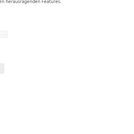
len herausragenden Features.
tig leichtem, schweißableitendem, schnell
ivem Material
kentasche mit Reißverschluss
nteil für gute Passform auf dem Bike
rmen für bessere Belüftung
fort
L