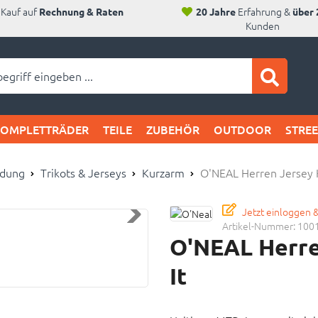
Kauf auf
Erfahrung &
Rechnung & Raten
20 Jahre
über 
Kunden
ei SAM's:
KOMPLETTRÄDER
TEILE
ZUBEHÖR
OUTDOOR
STRE
idung
Trikots & Jerseys
Kurzarm
O'NEAL Herren Jersey K
Jetzt einloggen 
Artikel-Nummer:
100
O'NEAL Herre
It