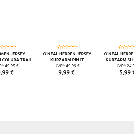
AMEN JERSEY
O'NEAL HERREN JERSEY
O'NEAL HERRE
 COLURA TRAIL
KURZARM PIN IT
KURZARM SL
P¹:
49,
95
€
UVP¹:
49,
99
€
UVP¹:
24,
,
99
€
9,
99
€
5,
99