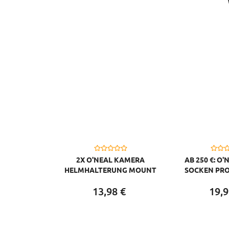
2X O'NEAL KAMERA
AB 250 €: O'
HELMHALTERUNG MOUNT
SOCKEN PRO
KOMPATIBEL MIT GO PRO,
GRAU
13,
98
€
19,
9
SCHWARZ