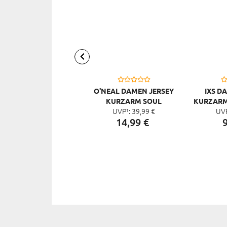
O'NEAL DAMEN JERSEY
IXS D
KURZARM SOUL
KURZARM
UVP¹:
39,
99
€
UV
14,
99
€
9