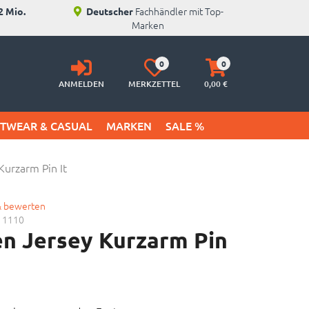
Fachhändler mit Top-
2 Mio.
Deutscher
Marken
Anmelden
Merkzettel
Warenkorb
0
0
aufklappen
aufklappen
ANMELDEN
MERKZETTEL
0,
00
€
ETWEAR & CASUAL
MARKEN
SALE %
urzarm Pin It
& bewerten
11110
n Jersey Kurzarm Pin