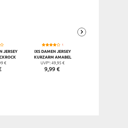
1
N JERSEY
IXS DAMEN JERSEY
IXS DAMEN JERSE
ICKROCK
KURZARM AMABEL
KURZARM TRAIL 7.1
99
€
UVP¹:
49,
95
€
UVP¹:
59,
90
€
€
9,
99
€
7,
99
€