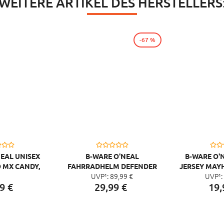
WEITERE ARTIKEL DES HERSTELLERS
-67 %
NEAL UNISEX
B-WARE O'NEAL
B-WARE O'
 MX CANDY,
FAHRRADHELM DEFENDER
JERSEY MAYH
UVP¹:
89,
99
€
UVP¹:
 GELB
SOLID
9
€
29,
99
€
19,