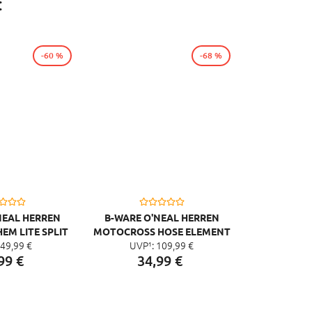
:
-60 %
-68 %
NEAL HERREN
B-WARE O'NEAL HERREN
EM LITE SPLIT
MOTOCROSS HOSE ELEMENT
49,
99
€
UVP¹:
109,
99
€
RACEWEAR V.22
99
€
34,
99
€