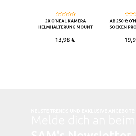
2X O'NEAL KAMERA
AB 250 €: O'
HELMHALTERUNG MOUNT
SOCKEN PRO
KOMPATIBEL MIT GO PRO,
GRAU
13,
98
€
19,
9
SCHWARZ
NEUSTE TRENDS UND EXKLUSIVE ANGEBOTE:
Melde dich an beim
SAM's Newsletter