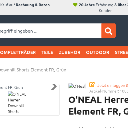
Kauf auf
Erfahrung &
Rechnung & Raten
20 Jahre
über 
Kunden
ei SAM's:
KOMPLETTRÄDER
TEILE
ZUBEHÖR
OUTDOOR
STRE
wnhill Shorts Element FR, Grün
Jetzt einloggen 
Artikel-Nummer:
100
O'NEAL Herre
Element FR, 