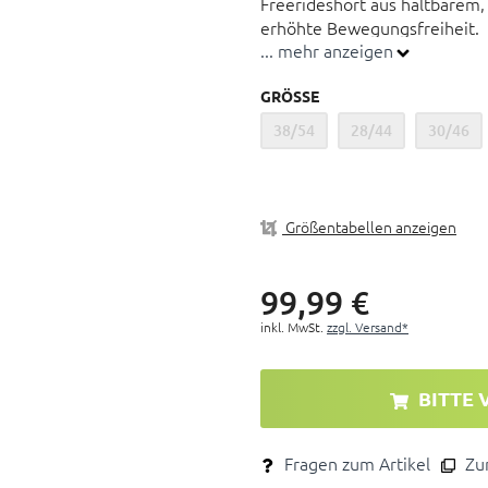
Freerideshort aus haltbarem,
erhöhte Bewegungsfreiheit.
... mehr anzeigen
Haltbares, abriebfestes Mat
GRÖSSE
Stretcheinlagen auf der Vor
38/54
28/44
30/46
Bewegungsfreiheit
Verstellbarer Ratschenvers
Mesh-Innenfutter für erhö
Große und sehr stabile Log
Größentabellen anzeigen
99,
99
€
inkl. MwSt.
zzgl. Versand*
BITTE 
Fragen zum Artikel
Zum