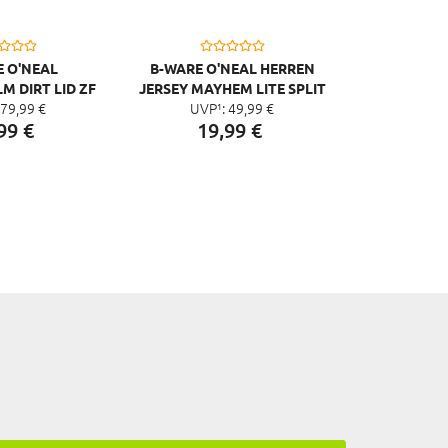
 O'NEAL
B-WARE O'NEAL HERREN
 DIRT LID ZF
JERSEY MAYHEM LITE SPLIT
79,
99
€
UVP¹:
49,
99
€
NES
99
€
19,
99
€