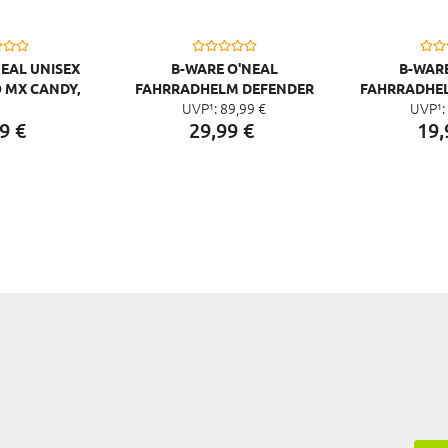
NEAL UNISEX
B-WARE O'NEAL
B-WARE
 MX CANDY,
FAHRRADHELM DEFENDER
FAHRRADHELM
UVP¹:
89,
99
€
UVP¹:
 GELB
SOLID
BO
9
€
29,
99
€
19,