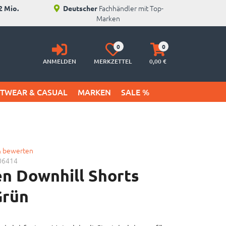
Fachhändler mit Top-
2 Mio.
Deutscher
Marken
Anmelden
Merkzettel
Warenkorb
0
0
aufklappen
aufklappen
ANMELDEN
MERKZETTEL
0,
00
€
ETWEAR & CASUAL
MARKEN
SALE %
& bewerten
06414
n Downhill Shorts
Grün