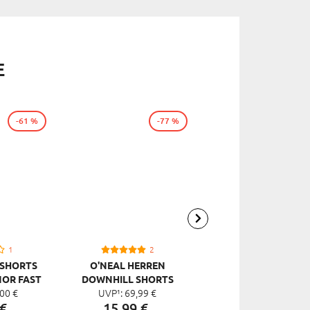
E
-61 %
-77 %
-4
1
2
 SHORTS
O'NEAL HERREN
O'NEAL DAMEN
NOR FAST
DOWNHILL SHORTS
DOWNHILL SHORTS 
00
€
UVP¹:
69,
99
€
UVP¹:
89,
99
€
S
MATRIX
€
15,
99
€
49,
99
€