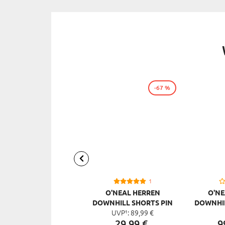
-67 %
1
O'NEAL HERREN
O'NE
DOWNHILL SHORTS PIN
DOWNHIL
UVP¹:
89,
99
€
IT
MOU
29,
99
€
9