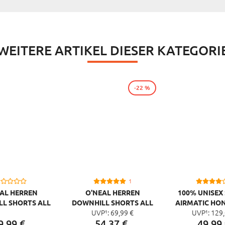
WEITERE ARTIKEL DIESER KATEGORI
-22 %
1
AL HERREN
O'NEAL HERREN
100% UNISEX
L SHORTS ALL
DOWNHILL SHORTS ALL
AIRMATIC HO
UVP¹:
69,
99
€
UVP¹:
129,
NTAIN MUD
MOUNTAIN CARGO
TIME
9,
99
€
54,
37
€
49,
99