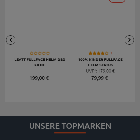
1
LEATT FULLFACE HELM DBX
100% KINDER FULLFACE
3.0 DH
HELM STATUS
UVP¹:
179,
00
€
199,
00
€
79,
99
€
UNSERE TOPMARKEN