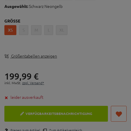
Mehrere große Ventilationsöffnungen für maximalen
Schwarz Neongelb
Ausgewählt:
Luftstrom und Kühlung
Langlebige, mehrfarbige Grafiken
GRÖSSE
gepolstertes Innenfutter mit antibakterieller
XS
S
M
L
XL
Polygiene Behandlung, ultra-plush, herausnehmbar,
schweißabsorbierend und waschbar
Größentabellen anzeigen
199,
99
€
inkl. MwSt.
zzgl. Versand*
leider ausverkauft
VERFÜGBARKEITSBENACHRICHTIGUNG
Fragen zum Artikel
Zum Artikelvergleich