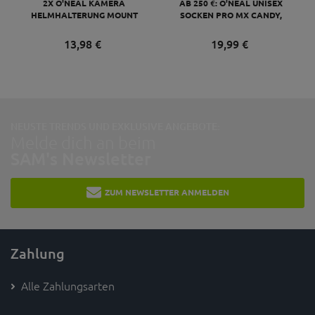
2X O'NEAL KAMERA
AB 250 €: O'NEAL UNISEX
HELMHALTERUNG MOUNT
SOCKEN PRO MX CANDY,
KOMPATIBEL MIT GO PRO,
GRAU GELB
SCHWARZ
13,
98
€
19,
99
€
NEUSTE TRENDS UND EXKLUSIVE ANGEBOTE:
Melde dich an beim
SAM's Newsletter
ZUM NEWSLETTER ANMELDEN
Zahlung
Alle Zahlungsarten