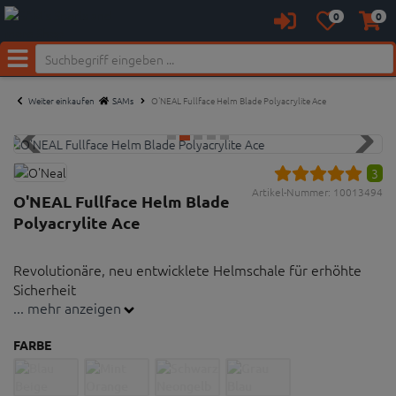
0
0
Anmelden
Merkzettel
Waren
aufklappen
aufkl
Neu bei SAM's:
Menü
Weiter einkaufen
SAMs
O'NEAL Fullface Helm Blade Polyacrylite Ace
3
Artikel-Nummer:
10013494
O'NEAL Fullface Helm Blade
Polyacrylite Ace
Revolutionäre, neu entwicklete Helmschale für erhöhte
Sicherheit
... mehr anzeigen
Revolutionäre, neu entwicklete Helmschale für
FARBE
erhöhte Sicherheit
Die Schale ist konstruiert aus ABS