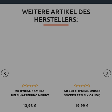
WEITERE ARTIKEL DES
HERSTELLERS:
2X O'NEAL KAMERA
AB 250 €: O'NEAL UNISEX
HELMHALTERUNG MOUNT
SOCKEN PRO MX CANDY,
KOMPATIBEL MIT GO PRO,
GRAU GELB
SCHWARZ
13,
98
€
19,
99
€