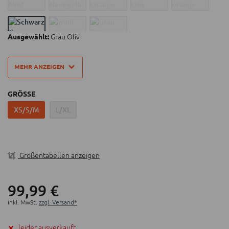
O`Neal Fidlock Safety Aluminium- Magnet- Verschluß
für spielerisches Öffnen und Schließen, sogar mit
Handschuhen
Grau Oliv
Ausgewählt:
Gewicht 380g (±25g)
Neu entwickelte Größenverstellung mittels Drehrad
MEHR ANZEIGEN
am Hinterkopf plus reflektierender Sticker
Einfache Justierung und Fixierung des Gurtbandes
GRÖSSE
XS/S/M
L/XL
Größentabellen anzeigen
99,
99
€
inkl. MwSt.
zzgl. Versand*
leider ausverkauft