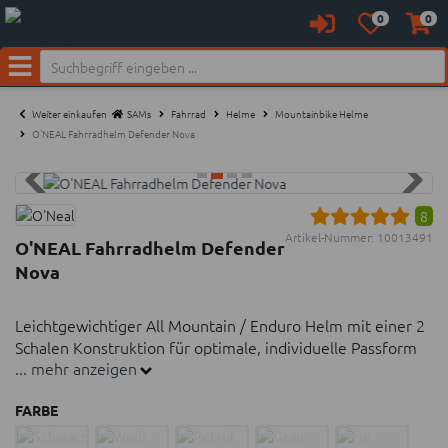
0
0
Anmelden
Merkzettel
Waren
aufklappen
aufkl
Neu bei SAM's:
Menü
Weiter einkaufen
SAMs
Fahrrad
Helme
Mountainbike Helme
O'NEAL Fahrradhelm Defender Nova
8
Artikel-Nummer:
10013491
O'NEAL Fahrradhelm Defender
Nova
Leichtgewichtiger All Mountain / Enduro Helm mit einer 2
Schalen Konstruktion für optimale, individuelle Passform
... mehr anzeigen
Leichtgewichtiger All Mountain / Enduro Helm mit
FARBE
einer 2 Schalen Konstruktion für optimale, individuelle
Passform