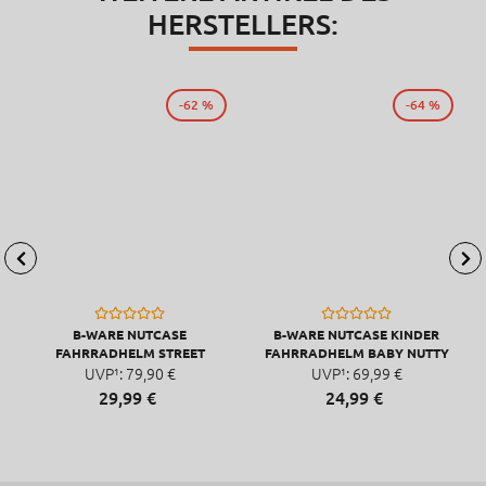
HERSTELLERS:
-62 %
-64 %
B-WARE NUTCASE
B-WARE NUTCASE KINDER
FAHRRADHELM STREET
FAHRRADHELM BABY NUTTY
UVP¹:
79,
90
€
UVP¹:
MIPS, XXS
69,
99
€
29,
99
€
24,
99
€