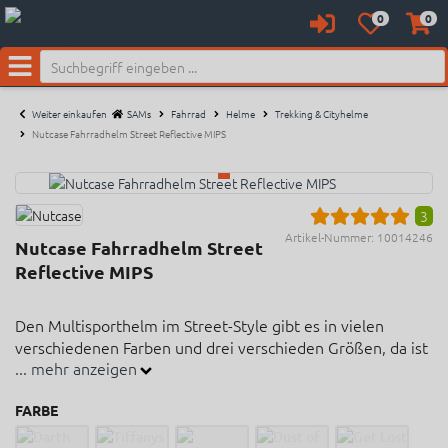
0
0
Anmelden
Merkzettel
Waren
aufklappen
aufkl
Neu bei SAM's:
Menü
Weiter einkaufen
SAMs
Fahrrad
Helme
Trekking & Cityhelme
Nutcase Fahrradhelm Street Reflective MIPS
3
Artikel-Nummer:
10014246
Nutcase Fahrradhelm Street
Reflective MIPS
Den Multisporthelm im Street-Style gibt es in vielen
verschiedenen Farben und drei verschieden Größen, da ist
... mehr anzeigen
auch ein passender Helm für Sie dabei.
FARBE
Multisport Helm im Street-Style