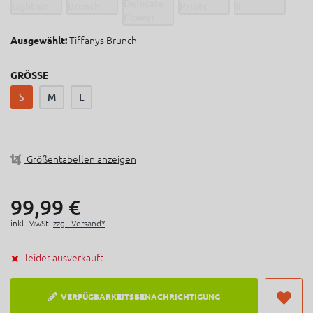
Mips-Technologie für erhöhten Schutz
11 Lüftungsschlitze
Fidlock Magnetverschluss
Tiffanys Brunch
Ausgewählt:
Abnehmbares Sonnen-/Regenvisier
GRÖSSE
S
M
L
Größentabellen anzeigen
99,
99
€
inkl. MwSt.
zzgl. Versand*
leider ausverkauft
VERFÜGBARKEITSBENACHRICHTIGUNG