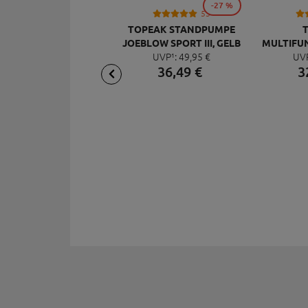
-27 %
53
TOPEAK STANDPUMPE
JOEBLOW SPORT III, GELB
MULTIFU
UVP¹:
49,
95
€
UV
MI
36,
49
€
3