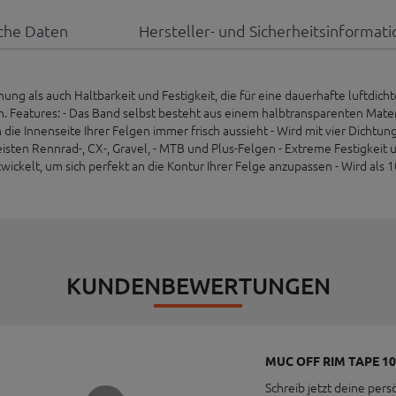
che Daten
Hersteller- und Sicherheitsinformat
ng als auch Haltbarkeit und Festigkeit, die für eine dauerhafte luftdich
Features: - Das Band selbst besteht aus einem halbtransparenten Material
die Innenseite Ihrer Felgen immer frisch aussieht - Wird mit vier Dichtung
eisten Rennrad-, CX-, Gravel, - MTB und Plus-Felgen - Extreme Festigkeit 
twickelt, um sich perfekt an die Kontur Ihrer Felge anzupassen - Wird als
KUNDENBEWERTUNGEN
MUC OFF RIM TAPE 10
Schreib jetzt deine pers