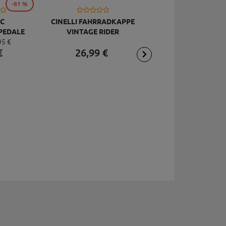
-81 %
C
CINELLI FAHRRADKAPPE
TOPEAK
PEDALE
VINTAGE RIDER
RÜCKSCHLAGVENT
95
€
DELUXE
JOEBLOW ACE, SCHW
€
26,
99
€
2,
95
€