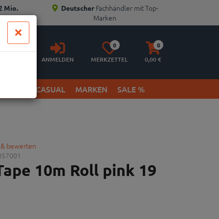
Fachhändler mit Top-
2 Mio.
Deutscher
Marken
Anmelden
Merkzettel
Warenkorb
0
0
aufklappen
aufklappen
ANMELDEN
MERKZETTEL
0,
00
€
ETWEAR & CASUAL
MARKEN
SALE %
 & bewerten
057001
ape 10m Roll pink 19