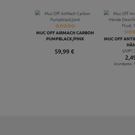
MUC OFF AIRMACH CARBON
PUMPBLACK/PINK
MUC OFF ANTI
HÄ
59,
99
€
UVP¹:
DESINFEKT
2,
4
FLUID, 
Grundpreis: 1