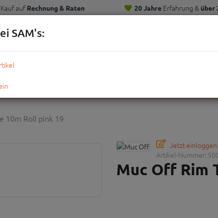
Kauf auf
Erfahrung &
Rechnung & Raten
20 Jahre
über 
Kunden
ei SAM's:
KOMPLETTRÄDER
TEILE
ZUBEHÖR
OUTDOOR
STRE
 10m Roll pink 19
Jetzt einloggen
Artikel-Nummer:
50
Muc Off Rim T