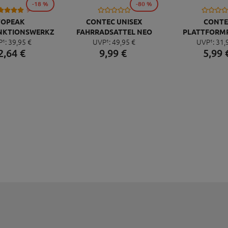
-18 %
-80 %
9
TOPEAK
CONTEC UNISEX
CONTE
NKTIONSWERKZEUG
FAHRRADSATTEL NEO
PLATTFORM
P¹:
39,
95
€
UVP¹:
49,
95
€
UVP¹:
31,
NI 20 PRO
PACE ZX CUT
QUICK NEO 
2,
64
€
9,
99
€
5,
99