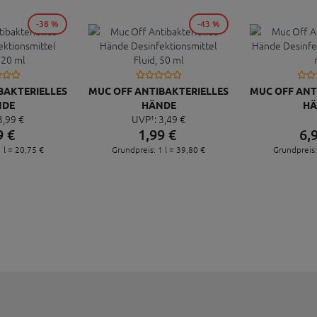
-38 %
-43 %
BAKTERIELLES
MUC OFF ANTIBAKTERIELLES
MUC OFF ANT
NDE
HÄNDE
HÄ
3,
99
€
UVP¹:
3,
49
€
IONSMITTEL
DESINFEKTIONSMITTEL
DESINFEKTI
9
€
1,
99
€
6,
120 ML
FLUID, 50 ML
 l =
20,
75
€
Grundpreis: 1 l =
39,
80
€
Grundpreis: