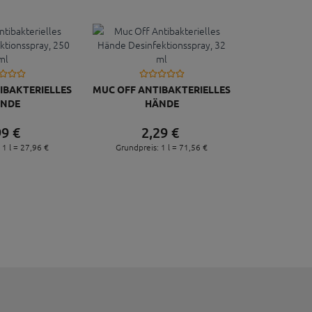
IBAKTERIELLES
MUC OFF ANTIBAKTERIELLES
NDE
HÄNDE
ONSSPRAY, 250
DESINFEKTIONSSPRAY, 32
99
€
2,
29
€
ML
ML
 1 l =
27,
96
€
Grundpreis: 1 l =
71,
56
€