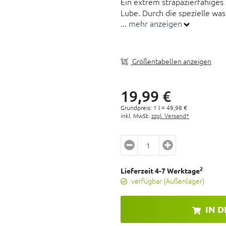
Ein extrem strapazierfähiges 
Lube. Durch die spezielle w
... mehr anzeigen
Schmiereffekt trotz Wasser u
Der integrierte UV-Farbstoff 
auf der Bremsscheibe gelande
Größentabellen anzeigen
Perfekte Schmiereigenscha
Bedingungen
19,
99
€
Geeignet für Standard, O, 
Grundpreis: 1 l =
49,
98
€
Reduziert Reibung für Opti
inkl. MwSt.
zzgl. Versand*
Schmiereffekt bleibt trotz
Enthält UV Farbstoff
2
Lieferzeit 4-7 Werktage
verfügbar (Außenlager)
IN 