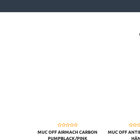
MUC OFF AIRMACH CARBON
MUC OFF ANTI
PUMPBLACK/PINK
HÄ