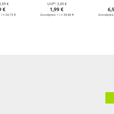
3,
99
€
UVP¹:
3,
49
€
IONSMITTEL
DESINFEKTIONSMITTEL
DESINFEKTI
9
€
1,
99
€
6,
120 ML
FLUID, 50 ML
 l =
20,
75
€
Grundpreis: 1 l =
39,
80
€
Grundpreis: