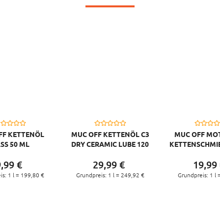
FF KETTENÖL
MUC OFF KETTENÖL C3
MUC OFF MO
SS 50 ML
DRY CERAMIC LUBE 120
KETTENSCHMI
ML
TROCKEN DRY
,
99
€
29,
99
€
19,
99
s: 1 l =
199,
80
€
Grundpreis: 1 l =
249,
92
€
Grundpreis: 1 l 