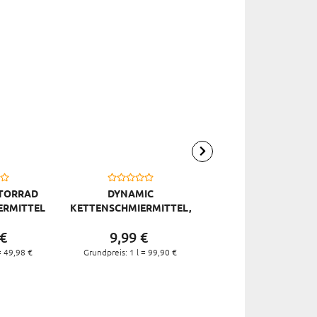
TORRAD
DYNAMIC
MUC OFF KETTEN
ERMITTEL
KETTENSCHMIERMITTEL,
TROCKEN 50 ML
 400 ML
100 ML
€
9,
99
€
9,
99
€
=
49,
98
€
Grundpreis: 1 l =
99,
90
€
Grundpreis: 1 l =
199,
80