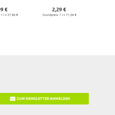
ONSSPRAY, 250
DESINFEKTIONSSPRAY, 32
99
€
2,
29
€
ML
ML
 1 l =
27,
96
€
Grundpreis: 1 l =
71,
56
€
ZUM NEWSLETTER ANMELDEN