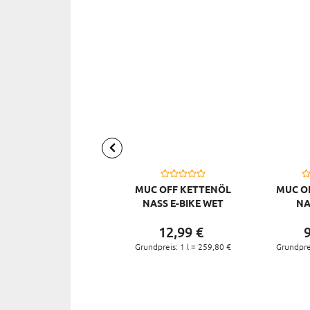
MUC OFF KETTENÖL
MUC O
NASS E-BIKE WET
NA
WEATHER LUBE 50 ML
12,
99
€
9
Grundpreis: 1 l =
259,
80
€
Grundprei