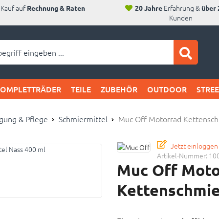
Kauf auf
Erfahrung &
Rechnung & Raten
20 Jahre
über 
Kunden
ei SAM's:
KOMPLETTRÄDER
TEILE
ZUBEHÖR
OUTDOOR
STRE
gung & Pflege
Schmiermittel
Muc Off Motorrad Kettensch
Jetzt einloggen
Artikel-Nummer:
10
Muc Off Moto
Kettenschmie