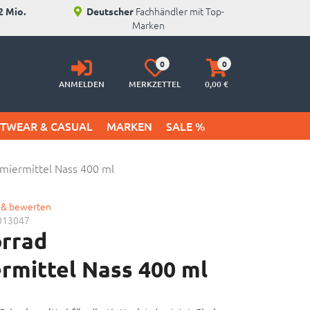
Fachhändler mit Top-
2 Mio.
Deutscher
Marken
Anmelden
Merkzettel
Warenkorb
0
0
aufklappen
aufklappen
ANMELDEN
MERKZETTEL
0,
00
€
ETWEAR & CASUAL
MARKEN
SALE %
miermittel Nass 400 ml
 & bewerten
013047
rrad
rmittel Nass 400 ml