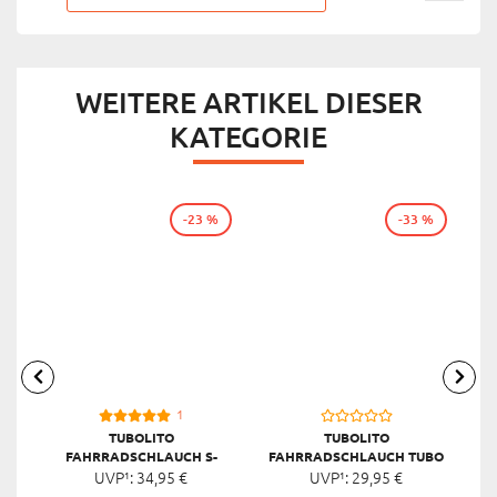
WEITERE ARTIKEL DIESER
KATEGORIE
-23 %
-33 %
1
TUBOLITO
TUBOLITO
FAHRRADSCHLAUCH S-
FAHRRADSCHLAUCH TUBO
TUBO ROAD 700C SV60, 28",
UVP¹:
34,
95
€
UVP¹:
MTB, ORANGE
29,
95
€
ORANGE