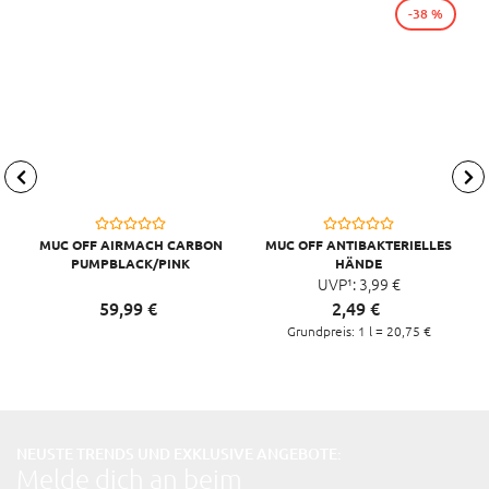
-38 %
MUC OFF AIRMACH CARBON
MUC OFF ANTIBAKTERIELLES
PUMPBLACK/PINK
HÄNDE
DESINFEKTIONSMITTEL FLUID,
UVP¹:
3,
99
€
120 ML
59,
99
€
2,
49
€
Grundpreis: 1 l =
20,
75
€
NEUSTE TRENDS UND EXKLUSIVE ANGEBOTE:
Melde dich an beim