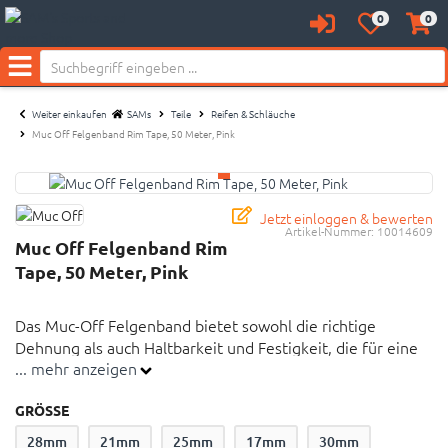
Neu bei SAM's:
0
0
Anmelden
Merkzettel
Waren
aufklappen
aufkl
Menü
Weiter einkaufen
SAMs
Teile
Reifen & Schläuche
Muc Off Felgenband Rim Tape, 50 Meter, Pink
Jetzt einloggen & bewerten
Artikel-Nummer:
10014609
Muc Off Felgenband Rim
Tape, 50 Meter, Pink
Das Muc-Off Felgenband bietet sowohl die richtige
Dehnung als auch Haltbarkeit und Festigkeit, die für eine
... mehr anzeigen
dauerhafte luftdichte Versiegelung nötig sind
GRÖSSE
Das Muc-Off Felgenband bietet sowohl die richtige
28mm
21mm
25mm
17mm
30mm
Dehnung als auch Haltbarkeit und Festigkeit, die für