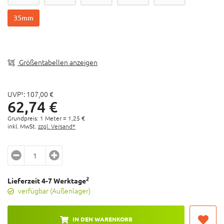
eine dauerhafte luftdichte Versiegelung nötig sind
35mm
Durch das semitransparente Material kann die
Ventilbohrung leicht gefunden werden
50 Meter Rolle
Verschiedene Breiten verfügbar
Größentabellen anzeigen
UVP¹:
107,
00
€
62,
74
€
Grundpreis: 1 Meter =
1,
25
€
inkl. MwSt.
zzgl. Versand*
2
Lieferzeit 4-7 Werktage
verfügbar (Außenlager)
IN DEN WARENKORB