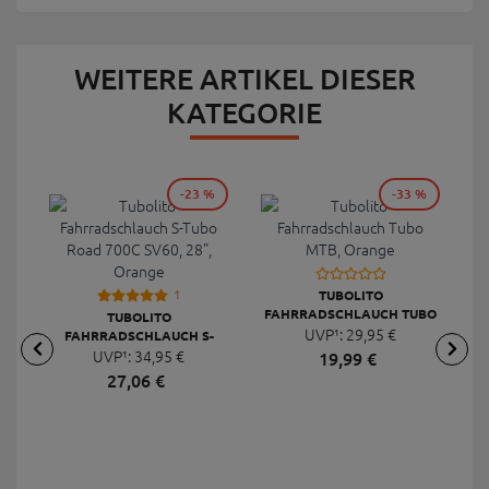
WEITERE ARTIKEL DIESER
KATEGORIE
-23 %
-33 %
1
TUBOLITO
FAHRRADSCHLAUCH TUBO
TUBOLITO
UVP¹:
MTB, ORANGE
29,
95
€
FAHRRADSCHLAUCH S-
TUBO ROAD 700C SV60, 28",
UVP¹:
34,
95
€
19,
99
€
ORANGE
27,
06
€