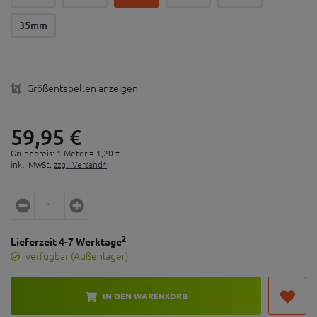
eine dauerhafte luftdichte Versiegelung nötig sind
35mm
Durch das semitransparente Material kann die
Ventilbohrung leicht gefunden werden
50 Meter Rolle
Verschiedene Breiten verfügbar
Größentabellen anzeigen
59,
95
€
Grundpreis: 1 Meter =
1,
20
€
inkl. MwSt.
zzgl. Versand*
2
Lieferzeit 4-7 Werktage
verfügbar (Außenlager)
IN DEN WARENKORB