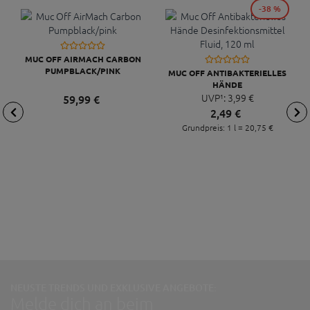
-38 %
MUC OFF AIRMACH CARBON
PUMPBLACK/PINK
MUC OFF ANTIBAKTERIELLES
HÄNDE
DESINFEKTIONSMITTEL FLUID,
UVP¹:
3,
99
€
59,
99
€
120 ML
2,
49
€
Grundpreis: 1 l =
20,
75
€
NEUSTE TRENDS UND EXKLUSIVE ANGEBOTE:
Melde dich an beim