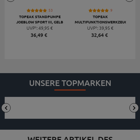
53
9
TOPEAK STANDPUMPE
TOPEAK
JOEBLOW SPORT III, GELB
MULTIFUNKTIONSWERKZEUG
F
UVP¹:
49,
95
€
UVP¹:
MINI 20 PRO
39,
95
€
36,
49
€
32,
64
€
UNSERE TOPMARKEN
WEITERE ARTIKEL DES