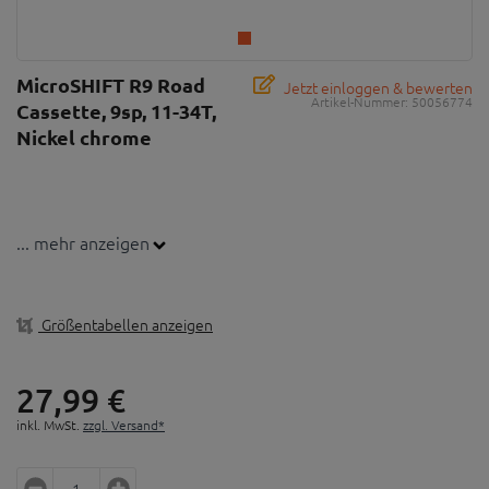
MicroSHIFT R9 Road
Jetzt einloggen & bewerten
Artikel-Nummer:
50056774
Cassette, 9sp, 11-34T,
Nickel chrome
... mehr anzeigen
Größentabellen anzeigen
27,
99
€
inkl. MwSt.
zzgl. Versand*