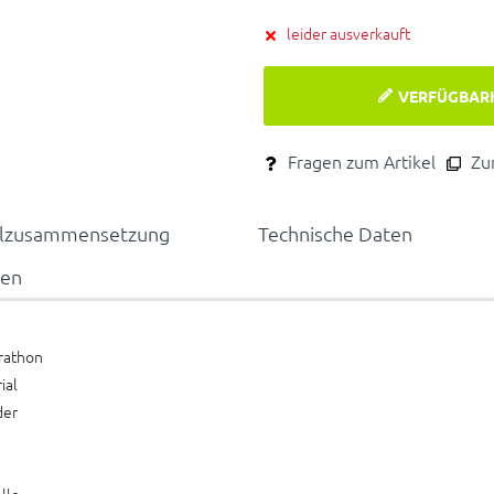
leider ausverkauft
VERFÜGBAR
Fragen zum Artikel
Zum
alzusammensetzung
Technische Daten
nen
rathon
ial
der
lle