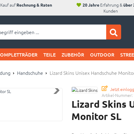
Kauf auf
Erfahrung &
Rechnung & Raten
20 Jahre
über 
Kunden
ei SAM's:
KOMPLETTRÄDER
TEILE
ZUBEHÖR
OUTDOOR
STRE
idung
Handschuhe
Lizard Skins Unisex Handschuhe Monito
Jetzt einlog
Artikel-Nummer:
Lizard Skins
Monitor SL