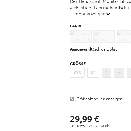
Der Handschuh Monitor SL von 
vielseitiger Fahrradhandschu
... mehr anzeigen
Passform spürt man ihn kaum
FARBE
MTB-Handschuhe
Touchcreen Kompatibel
Klettverschluss
schwarz blau
Ausgewählt:
Handinnenfläche aus Kunst
Vorgeformte Fingergelenk
GRÖSSE
XXS
XS
S
M
Größentabellen anzeigen
29,
99
€
inkl. MwSt.
zzgl. Versand*