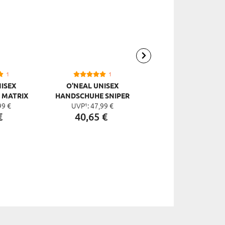
1
1
1
ISEX
O'NEAL UNISEX
100% UNISEX
 MATRIX
HANDSCHUHE SNIPER
HANDSCHUHE
99
€
UVP¹:
47,
99
€
UVP¹:
49,
90
€
EISS
ELITE
HYDROMATIC BRISK
€
40,
65
€
31,
69
€