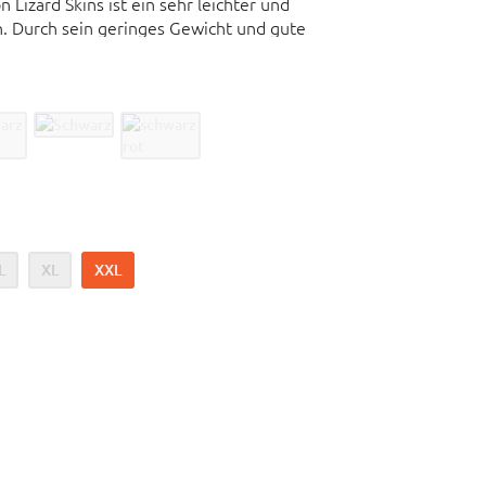
Lizard Skins ist ein sehr leichter und
h. Durch sein geringes Gewicht und gute
 beim Tragen.
leder
e
L
XL
XXL