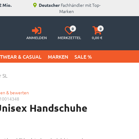
Fachhändler mit Top-
2 Mio.
Deutscher
Marken
Anmelden
Merkzettel
Warenkorb
0
0
aufklappen
aufklappen
ANMELDEN
MERKZETTEL
0,
00
€
ETWEAR & CASUAL
MARKEN
SALE %
r SL
gen & bewerten
10014348
 Unisex Handschuhe