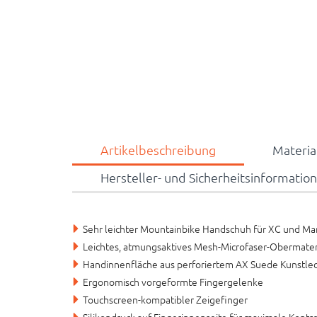
Artikelbeschreibung
Materi
Hersteller- und Sicherheitsinformatio
Sehr leichter Mountainbike Handschuh für XC und Ma
Leichtes, atmungsaktives Mesh-Microfaser-Obermater
Handinnenfläche aus perforiertem AX Suede Kunstle
Ergonomisch vorgeformte Fingergelenke
Touchscreen-kompatibler Zeigefinger
Silikondruck auf Fingerinnenseite für maximale Kontro