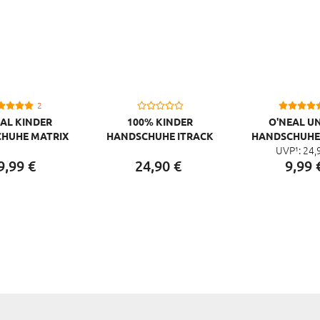
2
AL KINDER
100% KINDER
O'NEAL UN
HUHE MATRIX
HANDSCHUHE ITRACK
HANDSCHUHE
UVP¹:
24,
 YOUTH, GELB
VANDAL, W
9,
99
€
24,
90
€
9,
99