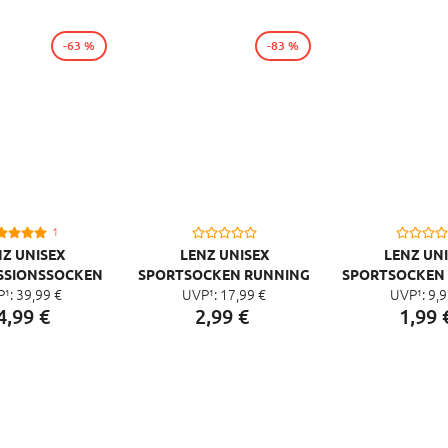
-63 %
-83 %
1
Z UNISEX
LENZ UNISEX
LENZ UN
SSIONSSOCKEN
SPORTSOCKEN RUNNING
SPORTSOCKEN
P¹:
39,
99
€
UVP¹:
17,
99
€
UVP¹:
9,
9
0 MERINO
4.0, WEISS
1.0, WEIS
4,
99
€
2,
99
€
1,
99