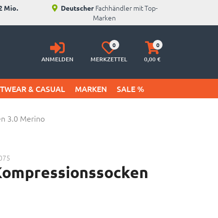
Fachhändler mit Top-
2 Mio.
Deutscher
Marken
Anmelden
Merkzettel
Warenkorb
0
0
aufklappen
aufklappen
ANMELDEN
MERKZETTEL
0,
00
€
ETWEAR & CASUAL
MARKEN
SALE %
n 3.0 Merino
075
Kompressionssocken