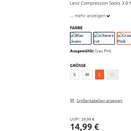
Lenz Compression Socks 3.0 
... mehr anzeigen
S.E.P. Technologie
Zusätzlicher Schienbeinpro
FARBE
Starke Polsterung im Sohle
Kompressions-Stricktechni
Anatomisch auf L+R gestric
Grau Pink
Ausgewählt:
GRÖSSE
S
M
L
XL
Größentabellen anzeigen
UVP¹:
39,
99
€
14,
99
€