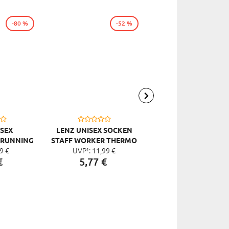
-80 %
-52 %
-8
ISEX
LENZ UNISEX SOCKEN
LENZ UNISEX
 RUNNING
STAFF WORKER THERMO
SPORTSOCKEN RUNN
9
€
UVP¹:
11,
99
€
UVP¹:
9,
99
€
S
PRO 2 PACK
1.0, SCHWARZ
€
5,
77
€
1,
99
€