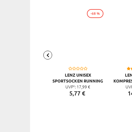
-68 %
LENZ UNISEX
LEN
SPORTSOCKEN RUNNING
KOMPRE
UVP¹:
17,
99
€
UV
4.0
3.
5,
77
€
1