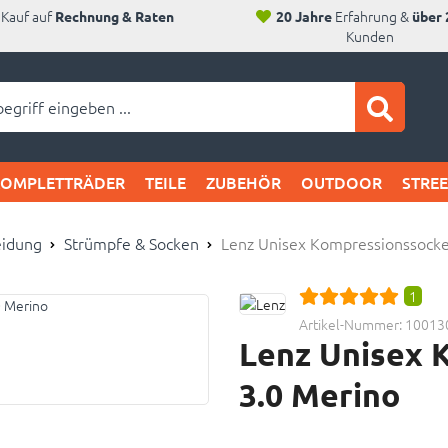
Kauf auf
Erfahrung &
Rechnung & Raten
20 Jahre
über 
Kunden
ei SAM's:
KOMPLETTRÄDER
TEILE
ZUBEHÖR
OUTDOOR
STRE
eidung
Strümpfe & Socken
Lenz Unisex Kompressionssocke
1
Artikel-Nummer:
10013
Lenz Unisex 
3.0 Merino