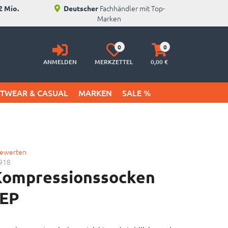
Fachhändler mit Top-
2 Mio.
Deutscher
Marken
Anmelden
Merkzettel
Warenkorb
0
0
aufklappen
aufklappen
ANMELDEN
MERKZETTEL
0,
00
€
ETWEAR & CASUAL
MARKEN
SALE %
bewerten
918
Kompressionssocken
SEP