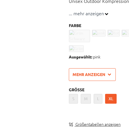
Unisex Outdoor Kompressionss
... mehr anzeigen
S.E.P. Performance Wäsche 
wichtige Gelenke und beugt 
FARBE
S.E.P.-System hält den Körp
Position
Anatomisch auf L+R gestric
Membranstricktechnik zur 
pink
Ausgewählt:
Materialzusammensetzung:
MEHR ANZEIGEN
GRÖSSE
S
M
L
XL
Größentabellen anzeigen