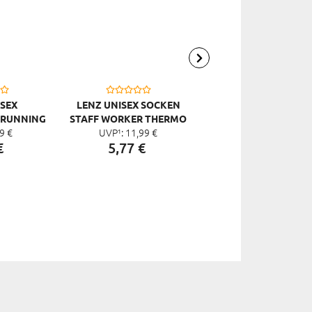
ISEX
LENZ UNISEX SOCKEN
LENZ UNISEX
 RUNNING
STAFF WORKER THERMO
SPORTSOCKEN RUNN
9
€
UVP¹:
11,
99
€
UVP¹:
9,
99
€
S
PRO 2 PACK
1.0, SCHWARZ
€
5,
77
€
1,
99
€