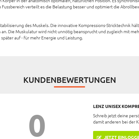
n Körper in der anatomisch optimalen, natürlichen Position. Es synchron
m Fussbereich verteilt es die Belastung besser und optimiert die Abrollb
Stabilisierung des Muskels. Die innovative Kompressions-Stricktechnik häl
on an. Die Muskulatur wird nicht unnötig beansprucht und zugleich mit meh
päter auf - für mehr Energie und Leistung.
KUNDENBEWERTUNGEN
LENZ UNISEX KOMPR
0
Schreib jetzt deine pers
damit anderen bei der 
JETZT EINLOGG