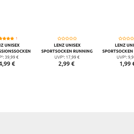
1
Z UNISEX
LENZ UNISEX
LENZ UN
SSIONSSOCKEN
SPORTSOCKEN RUNNING
SPORTSOCKEN
P¹:
39,
99
€
UVP¹:
17,
99
€
UVP¹:
9,
9
0 MERINO
4.0, WEISS
1.0, WEIS
4,
99
€
2,
99
€
1,
99