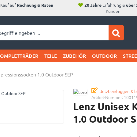
Kauf auf
Erfahrung &
Rechnung & Raten
20 Jahre
über 
Kunden
ei SAM's:
KOMPLETTRÄDER
TEILE
ZUBEHÖR
OUTDOOR
STRE
pressionssocken 1.0 Outdoor SEP
Jetzt einloggen & 
Artikel-Nummer:
10011
Lenz Unisex 
1.0 Outdoor 