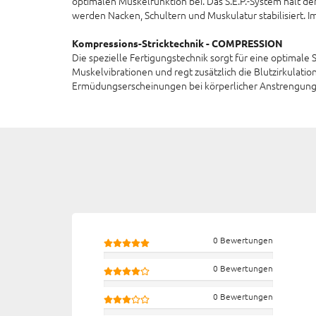
optimalen Muskelfunktion bei. Das S.E.P.-System hält de
werden Nacken, Schultern und Muskulatur stabilisiert. I
Kompressions-Stricktechnik - COMPRESSION
Die spezielle Fertigungstechnik sorgt für eine optimale 
Muskelvibrationen und regt zusätzlich die Blutzirkulati
Ermüdungserscheinungen bei körperlicher Anstrengung s
0 Bewertungen
0 Bewertungen
0 Bewertungen