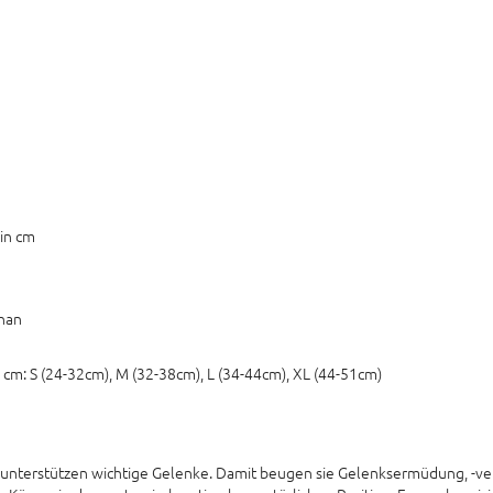
in cm
han
cm: S (24-32cm), M (32-38cm), L (34-44cm), XL (44-51cm)
 unterstützen wichtige Gelenke. Damit beugen sie Gelenksermüdung, -versc