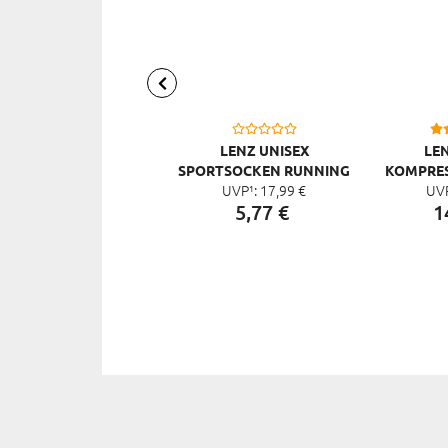
LENZ UNISEX
LEN
SPORTSOCKEN RUNNING
KOMPRE
UVP¹:
17,
99
€
UV
4.0
3.
5,
77
€
1