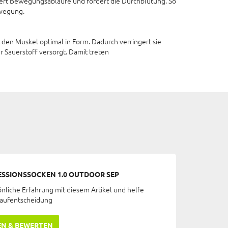
isiert Bewegungsabläufe und fördert die Durchblutung. So
ewegung.
t den Muskel optimal in Form. Dadurch verringert sie
r Sauerstoff versorgt. Damit treten
ESSIONSSOCKEN 1.0 OUTDOOR SEP
önliche Erfahrung mit diesem Artikel und helfe
Kaufentscheidung
EN & BEWERTEN