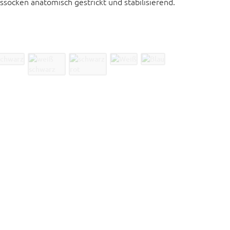
ocken anatomisch gestrickt und stabilisierend.
und Socken stabilisieren und unterstützen
Gelenksermüdung, -verschleiß und -schmerz vor
er in der anatomisch optimalen, natürlichen
kt
Temperaturregulierung
 82% Polyamid, 18% Elasthan